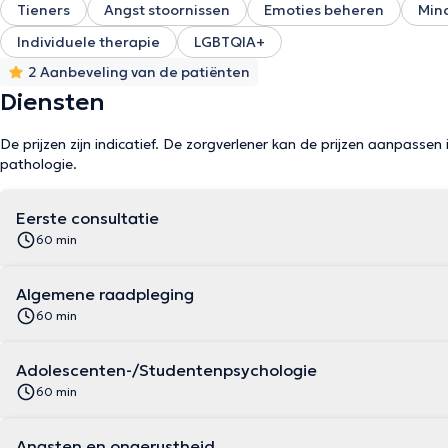
Tieners
Angst stoornissen
Emoties beheren
Mind
Individuele therapie
LGBTQIA+
2 Aanbeveling van de patiënten
Diensten
De prijzen zijn indicatief. De zorgverlener kan de prijzen aanpassen 
pathologie.
Eerste consultatie
60 min
Algemene raadpleging
60 min
Adolescenten-/Studentenpsychologie
60 min
Angsten en ongerustheid