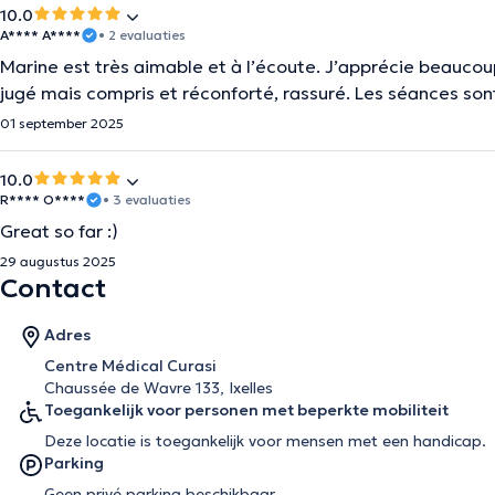
10.0
A**** A****
• 2 evaluaties
Marine est très aimable et à l’écoute. J’apprécie beaucou
jugé mais compris et réconforté, rassuré. Les séances so
01 september 2025
10.0
R**** O****
• 3 evaluaties
Great so far :)
29 augustus 2025
Contact
Adres
Centre Médical Curasi
Chaussée de Wavre 133, Ixelles
Toegankelijk voor personen met beperkte mobiliteit
Deze locatie is toegankelijk voor mensen met een handicap.
Parking
Geen privé parking beschikbaar