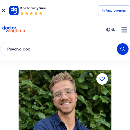
Doctoranytime
In App openen
doctoranytime
NL
Psycholoog