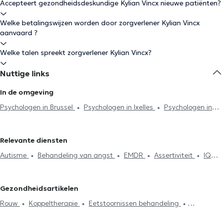
Accepteert gezondheidsdeskundige Kylian Vincx nieuwe patiënten?
Welke betalingswijzen worden door zorgverlener Kylian Vincx
aanvaard ?
Welke talen spreekt zorgverlener Kylian Vincx?
Nuttige links
In de omgeving
Psychologen in Brussel
Psychologen in Ixelles
Psychologen in
Braine-Le-Comte
Psychologen in Vorst
Psychologen in
Etterbeek
Psychologen in Sint-Gillis
Psychologen in
Relevante diensten
Watermaal-Bosvoorde
Psychologen in Oudergem
Psychologen
Autisme
Behandeling van angst
EMDR
Assertiviteit
IQ
in Woluwe-Saint-Pierre
Psychologen in Schaerbeek
Test
Burn-out behandeling
Afhankelijkheid en addictie
Psychologen in Laken
Psychologen in Louvain-La-Neuve
Zelfvertrouwen
Rouw
Therapeutische hypnose
Psychologen in Namen
Psychologen in Neupré
Psychologen in
Gezondheidsartikelen
Koppeltherapie
Psychoanalyse
Gezinstherapie
Anderlecht
Psychologen in Kasteelbrakel
Psychologen in Mons
Rouw
Koppeltherapie
Eetstoornissen behandeling
Psychotherapie
Stressmanagement
Eetstoornissen
Psychologen in Woluwe-Saint-Lambert
Psychologen in
Behandeling depressie
Behandeling van angst
behandeling
Agressiebeheersing
Systemische therapie
Drogenbos
Psychologen in Nivelles