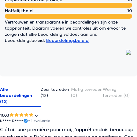
Hoffelijkheid
10
Vertrouwen en transparantie in beoordelingen zijn onze
topprioriteit. Daarom voeren we controles uit om ervoor te
zorgen dat elke beoordeling voldoet aan ons
beoordelingsbeleid.
Beoordelingsbeleid
Alle
Zeer tevreden
Matig tevreden
Weinig
beoordelingen
(12)
(0)
tervreden (0)
(12)
10.0
U**** D****
• 1 evaluatie
C’était une première pour moi, j’appréhendais beaucoup
ce rdv mais le Dr Vincx a su me mettre en confiance. Ces