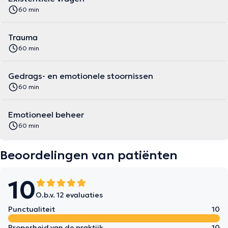
60 min
Trauma
60 min
Gedrags- en emotionele stoornissen
60 min
Emotioneel beheer
60 min
Beoordelingen van patiënten
10
O.b.v. 12 evaluaties
Punctualiteit
10
Properheid van de praktijk
10