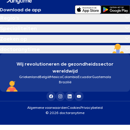
Download de app
Regio's
Specialiteiten
Zoeken op
doctoranytime
Wij revolutioneren de gezondheidssector
wereldwijd
Griekenland
België
Mexico
Colombia
Ecuador
Guatemala
Brazilië
Algemene voorwaarden
Cookies
Privacybeleid
© 2026 doctoranytime