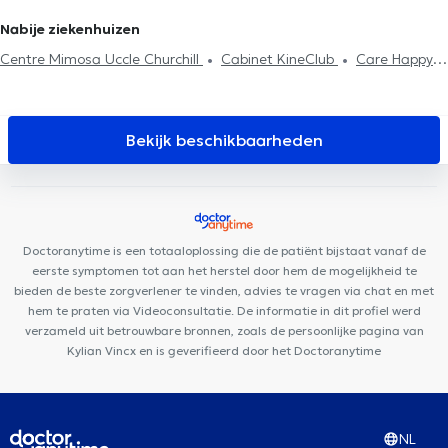
Stressmanagement
EMDR
Psychotherapie
Fobieën behandeling
Behandeling slaapproblemen
Nabije ziekenhuizen
Centre Mimosa Uccle Churchill
Cabinet KineClub
Care Happy
Cabinet Pifferi
Cabinet Dentaire Ouistity
Aspera Medical
Center
Medisch Centrum Bascule
Clinique médico dentaire
d’Uccle
Clinique MyTooth
Bascule Santé
Dentius Uccle
Bekijk beschikbaarheden
Building Smiles
Audition Confort
Centre Médical Churchill
Brussels Skin Center - Uccle
Espace 640
La Cambre
Radiologie
Jonniaux & Jaffan Practice
IASO Spaces
PACE
Doctoranytime is een totaaloplossing die de patiënt bijstaat vanaf de
eerste symptomen tot aan het herstel door hem de mogelijkheid te
bieden de beste zorgverlener te vinden, advies te vragen via chat en met
hem te praten via Videoconsultatie. De informatie in dit profiel werd
verzameld uit betrouwbare bronnen, zoals de persoonlijke pagina van
Kylian Vincx en is geverifieerd door het Doctoranytime
NL