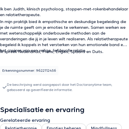
Ik ben Judith, klinisch psycholoog, stoppen-met-rokenbehandelaar
en relatietherapeute.
In mijn praktijk bied ik empathische en deskundige begeleiding die
je de ruimte geeft om je emoties te verkennen. Samen werken we
met wetenschappelijk onderbouwde methoden aan de
veranderingen die jij in je leven wilt realiseren. Als relatietherapeute
begeleid ik koppels in het versterken van hun emotionele band en
het creëren van een veilige, liefdevolle relatie.
Ik spreek Nederlands, Frans, Engels, Spaans en Duits.
Erkenningsnummer: 9622112456
De beschrijving werd aangepast door het Doctoranytime team,
gebaseerd op geverifieerde informatie.
Specialisatie en ervaring
Gerelateerde ervaring
Relatietherapie
Emoties beheren
Mindfullness