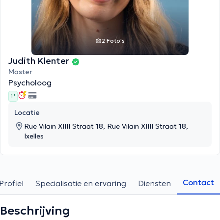
2 Foto's
Judith Klenter
Master
Psycholoog
1 '
Locatie
Rue Vilain XIIII Straat 18, Rue Vilain XIIII Straat 18,
Ixelles
Contact
Profiel
Specialisatie en ervaring
Diensten
Beschrijving