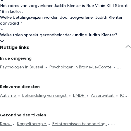
Het adres van zorgverlener Judith Klenter is Rue Vilain XIIII Straat
18 in Ixelles.
Welke betalingswijzen worden door zorgverlener Judith Klenter
aanvaard ?
Welke talen spreekt gezondheidsdeskundige Judith Klenter?
Nuttige links
In de omgeving
Psychologen in Brussel
Psychologen in Braine-Le-Comte
Psychologen in Uccle
Psychologen in Etterbeek
Psychologen in
Sint-Gillis
Psychologen in Vorst
Psychologen in Oudergem
Relevante diensten
Psychologen in Louvain-La-Neuve
Psychologen in Schaerbeek
Autisme
Behandeling van angst
EMDR
Assertiviteit
IQ
Psychologen in Namen
Psychologen in Watermaal-Bosvoorde
Test
Burn-out behandeling
Afhankelijkheid en addictie
Psychologen in Neupré
Psychologen in Woluwe-Saint-Pierre
Zelfvertrouwen
Rouw
Therapeutische hypnose
Psychologen in Kasteelbrakel
Psychologen in Mons
Gezondheidsartikelen
Koppeltherapie
Psychoanalyse
Gezinstherapie
Psychologen in Anderlecht
Psychologen in Woluwe-Saint-Lambert
Rouw
Koppeltherapie
Eetstoornissen behandeling
Psychotherapie
Stressmanagement
Eetstoornissen
Psychologen in Sint-Jans-Molenbeek
Psychologen in Laken