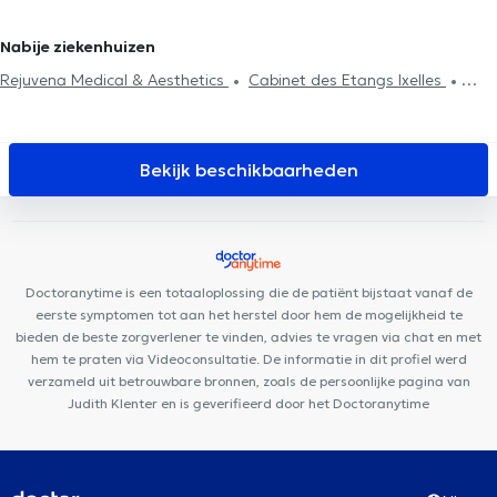
Behandeling depressie
Behandeling van angst
behandeling
Agressiebeheersing
Systemische therapie
Psychologen in Nivelles
Stressmanagement
EMDR
Psychotherapie
Fobieën behandeling
Behandeling slaapproblemen
Nabije ziekenhuizen
Rejuvena Medical & Aesthetics
Cabinet des Etangs Ixelles
Cabinet Dentaire Louise
CSEI CENTRE DE SANTÉ DES ÉTANGS
D'IXELLES
B2M Sport & Rehab
Kiné Châtelain
Dermo
Medical Center
Centre Mimosa Bruxelles Louise
Louise Medical
Bekijk beschikbaarheden
Center
City-Clinic Chirec Louise
Anima Medical
Centre
Médical Borrens
Centre Ocadia
Cabinet du Châtelain
PhysioForme
Centre Médical et de soins Rebalance
Louise
Family Doctors
Centre Miraflore
Ophtara Medical Center
La
Doctoranytime is een totaaloplossing die de patiënt bijstaat vanaf de
Cambre Radiologie
eerste symptomen tot aan het herstel door hem de mogelijkheid te
bieden de beste zorgverlener te vinden, advies te vragen via chat en met
hem te praten via Videoconsultatie. De informatie in dit profiel werd
verzameld uit betrouwbare bronnen, zoals de persoonlijke pagina van
Judith Klenter en is geverifieerd door het Doctoranytime