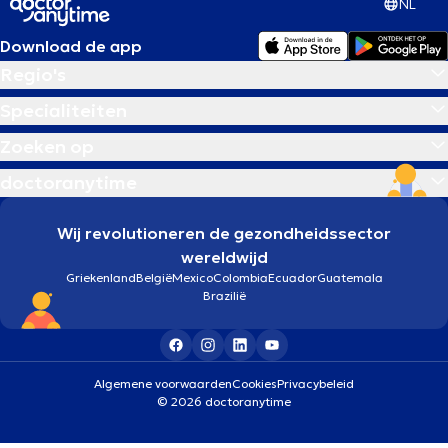
NL
Download de app
Regio's
Specialiteiten
Zoeken op
doctoranytime
Wij revolutioneren de gezondheidssector
wereldwijd
Griekenland
België
Mexico
Colombia
Ecuador
Guatemala
Brazilië
Algemene voorwaarden
Cookies
Privacybeleid
© 2026 doctoranytime