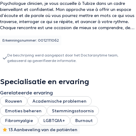
Psychologue clinicien, je vous accueille à Tubize dans un cadre
bienveillant et confidentiel. Mon approche vise à offrir un espace
d’écoute et de parole où vous pourrez mettre en mots ce qui vous
traverse, interroger ce qui se répète, et avancer à votre rythme.
Chaque rencontre est une occasion de mieux se comprendre, de
faire face à ses difficultés et de réintroduire de la souplesse là où
les choses se figent. Mon travail s’adresse à toute personne
Erkenningsnummer: 0012111062
ressentant le besoin d’un accompagnement psychologique,
ponctuel ou plus approfondi.
De beschrijving werd aangepast door het Doctoranytime team,
gebaseerd op geverifieerde informatie.
Specialisatie en ervaring
Gerelateerde ervaring
Rouwen
Academische problemen
Emoties beheren
Stemmingsstoornis
Fibromyalgie
LGBTQIA+
Burnout
13 Aanbeveling van de patiënten