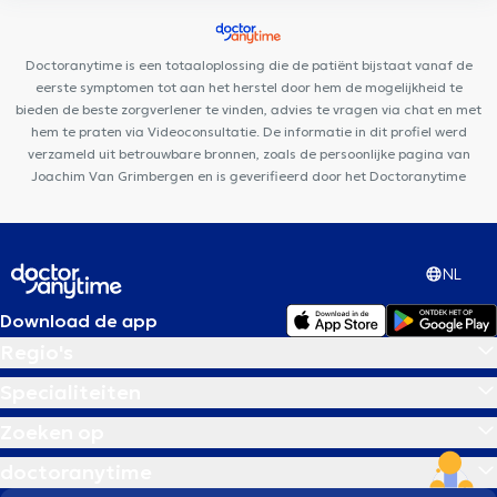
Comte
Kyo Center
Run & Bike Clinic
Au Rigoleau
Dentifer
Dental Clinic
Centre Mimosa Rhode-Saint-Genèse
Faces
Doctoranytime is een totaaloplossing die de patiënt bijstaat vanaf de
Rhode Dental Clinic
eerste symptomen tot aan het herstel door hem de mogelijkheid te
bieden de beste zorgverlener te vinden, advies te vragen via chat en met
hem te praten via Videoconsultatie. De informatie in dit profiel werd
verzameld uit betrouwbare bronnen, zoals de persoonlijke pagina van
Joachim Van Grimbergen en is geverifieerd door het Doctoranytime
NL
Download de app
Regio's
Specialiteiten
Zoeken op
doctoranytime