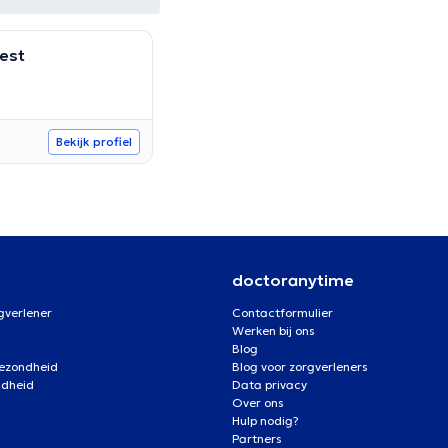
iest
Bekijk profiel
doctoranytime
gverlener
Contactformulier
Werken bij ons
Blog
gezondheid
Blog voor zorgverleners
ndheid
Data privacy
Over ons
Hulp nodig?
Partners