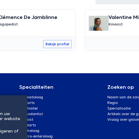
Clémence De Jamblinne
Valentine M
ogopedist
Kinesist
Bekijk profiel
Specialiteiten
Zoeken op
Dermatoloog
Naam van de zor
Oogarts
Regio
Psychiater
Specialisatie
om uw
Orthodontist
Artikels over de 
ar website
Kinesist
Vraag over gezo
Tandarts
igeren of
Psycholoog
Gastro-enteroloog