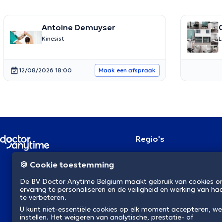
Antoine Demuyser
Kinesist
L
12/08/2026 18:00
Maak een afspraak
Regio's
Brussel
NL
🍪 Cookie toestemming
Antwerpen
Gent
De BV Doctor Anytime Belgium maakt gebruik van cookies 
Charleroi
ervaring te personaliseren en de veiligheid en werking van ha
Luik
te verbeteren.
Brugge
U kunt niet-essentiële cookies op elk moment accepteren, we
Namen
instellen. Het weigeren van analytische, prestatie- of
Leuven