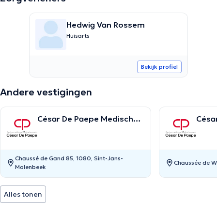
Hedwig Van Rossem
Huisarts
Bekijk profiel
Andere vestigingen
César De Paepe Medisch
Césa
Centrum Molenbeek
Centr
Chaussé de Gand 85, 1080, Sint-Jans-
Chaussée de Wa
Molenbeek
Alles tonen