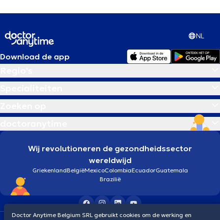
NL
Download de app
Regio's
Specialiteiten
Zoeken op
doctoranytime
Wij revolutioneren de gezondheidssector
wereldwijd
Griekenland
België
Mexico
Colombia
Ecuador
Guatemala
Brazilië
Doctor Anytime Belgium SRL gebruikt cookies om de werking en