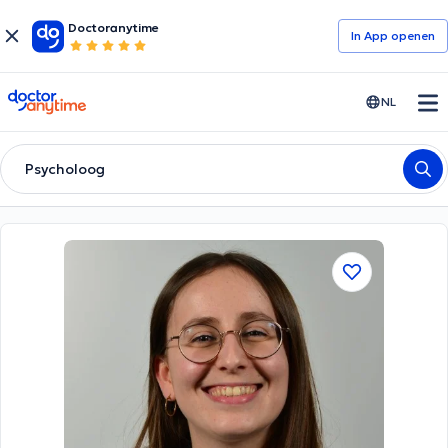
Doctoranytime
In App openen
doctoranytime
NL
Psycholoog