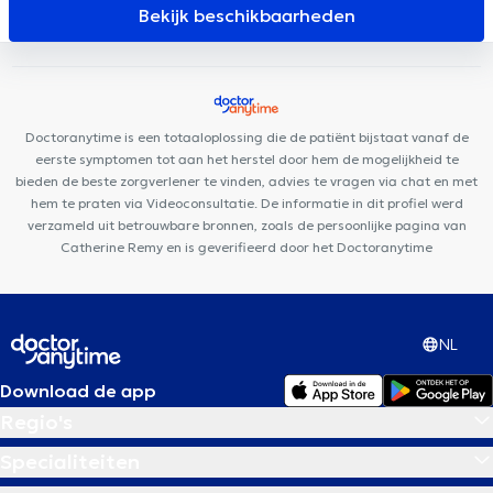
Cabinet Montgomery
Aesthetics Clinic
Guiti Medical Center
Bekijk beschikbaarheden
Clinique Grand Roi
Cabinet Mesens
Dentius Etterbeek
Clinique Dentaire d'Etterbeek
Uperform Etterbeek
Centre
Médi-P
Whitlock Medical Center
Cabinet Louis t'Serstevens
Motion Rehab (MoRe)
Doctoranytime is een totaaloplossing die de patiënt bijstaat vanaf de
eerste symptomen tot aan het herstel door hem de mogelijkheid te
bieden de beste zorgverlener te vinden, advies te vragen via chat en met
hem te praten via Videoconsultatie. De informatie in dit profiel werd
verzameld uit betrouwbare bronnen, zoals de persoonlijke pagina van
Catherine Remy en is geverifieerd door het Doctoranytime
NL
Download de app
Regio's
Specialiteiten