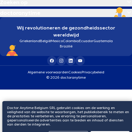
Zoeken op
doctoranytime
Wij revolutioneren de gezondheidssector
wereldwijd
Griekenland
België
Mexico
Colombia
Ecuador
Guatemala
Brazilië
Algemene voorwaarden
Cookies
Privacybeleid
© 2026 doctoranytime
Doctor Anytime Belgium SRL gebruikt cookies om de werking en
veiligheid van de website te waarborgen, het publieksbereik te meten en
de prestaties te verbeteren, uw ervaring te personaliseren,
gepersonaliseerde advertenties aan te bieden en inhoud of diensten
van derden te integreren.