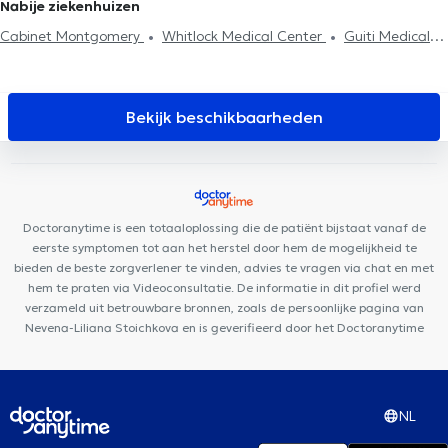
Nabije ziekenhuizen
Cabinet Montgomery
Whitlock Medical Center
Guiti Medical
Center
Cabinet du Docteur Pléros
Centre Paramédical
Granola
ARTISTES - BY LILIE
Centre Saint-Henri
Cabinet
Louis t'Serstevens
Aesthetics Clinic
Minerva Med
Muse –
Bekijk beschikbaarheden
Osteopathy & Friends
Centre Paramédical Saint-Michel
Centre Adem
Groupe Médical du Cinquantenaire
CCM Smile
CP3
Bouzy-Damian
Motion Rehab (MoRe)
Centre Medical
Gribaumont
Ostéo-Gribaumont
Doctoranytime is een totaaloplossing die de patiënt bijstaat vanaf de
eerste symptomen tot aan het herstel door hem de mogelijkheid te
bieden de beste zorgverlener te vinden, advies te vragen via chat en met
hem te praten via Videoconsultatie. De informatie in dit profiel werd
verzameld uit betrouwbare bronnen, zoals de persoonlijke pagina van
Nevena-Liliana Stoichkova en is geverifieerd door het Doctoranytime
NL