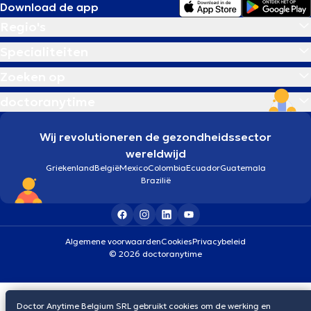
Download de app
Regio's
Specialiteiten
Zoeken op
doctoranytime
Wij revolutioneren de gezondheidssector
wereldwijd
Griekenland
België
Mexico
Colombia
Ecuador
Guatemala
Brazilië
Algemene voorwaarden
Cookies
Privacybeleid
© 2026 doctoranytime
Doctor Anytime Belgium SRL gebruikt cookies om de werking en