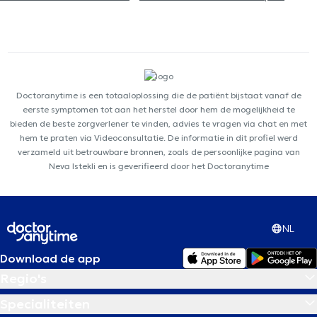
Doctoranytime is een totaaloplossing die de patiënt bijstaat vanaf de
eerste symptomen tot aan het herstel door hem de mogelijkheid te
bieden de beste zorgverlener te vinden, advies te vragen via chat en met
hem te praten via Videoconsultatie. De informatie in dit profiel werd
verzameld uit betrouwbare bronnen, zoals de persoonlijke pagina van
Neva Istekli en is geverifieerd door het Doctoranytime
NL
Download de app
Regio's
Specialiteiten