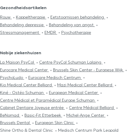
Gezondheidsartikelen
Rouw
Koppeltherapie
Eetstoornissen behandeling
Behandeling depressie
Behandeling van angst
Stressmanagement
EMDR
Psychotherapie
Nabije ziekenhuizen
La Maison PsyCol
Centre PsyCol Schuman Lalaing
Eurocare Medical Center
Brussels Skin Center - Europese Wijk
PsychoLudo
Eurocare Medisch Centrum
Kio Medical Center Belliard
Mazi Medical Center Belliard
Kiné - Ostéo Schuman
European Medical Center
Centre Médical et Paramédical Europe Schuman
Cabinet Dentaire Joyeuse entrée
Centre Médical Belliard
BeNomad
Basic-Fit Etterbeek
Michel-Ange Center
Brussels Dental
European Skin Clinic
Shine Ortho & Dental Clinic
Medisch Centrum Park Leopold