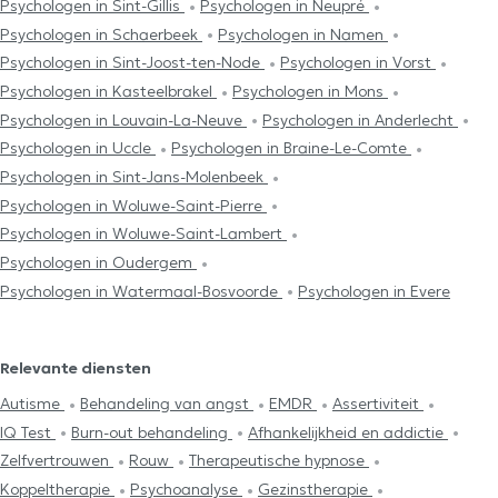
Psychologen in Sint-Gillis
Psychologen in Neupré
Psychologen in Schaerbeek
Psychologen in Namen
Psychologen in Sint-Joost-ten-Node
Psychologen in Vorst
Psychologen in Kasteelbrakel
Psychologen in Mons
Psychologen in Louvain-La-Neuve
Psychologen in Anderlecht
Psychologen in Uccle
Psychologen in Braine-Le-Comte
Psychologen in Sint-Jans-Molenbeek
Psychologen in Woluwe-Saint-Pierre
Psychologen in Woluwe-Saint-Lambert
Psychologen in Oudergem
Psychologen in Watermaal-Bosvoorde
Psychologen in Evere
Relevante diensten
Autisme
Behandeling van angst
EMDR
Assertiviteit
IQ Test
Burn-out behandeling
Afhankelijkheid en addictie
Zelfvertrouwen
Rouw
Therapeutische hypnose
Koppeltherapie
Psychoanalyse
Gezinstherapie