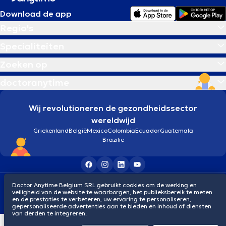
Download de app
Regio's
Specialiteiten
Zoeken op
doctoranytime
Wij revolutioneren de gezondheidssector
wereldwijd
Griekenland
België
Mexico
Colombia
Ecuador
Guatemala
Brazilië
Algemene voorwaarden
Cookies
Privacybeleid
Doctor Anytime Belgium SRL gebruikt cookies om de werking en
veiligheid van de website te waarborgen, het publieksbereik te meten
© 2026 doctoranytime
en de prestaties te verbeteren, uw ervaring te personaliseren,
gepersonaliseerde advertenties aan te bieden en inhoud of diensten
van derden te integreren.