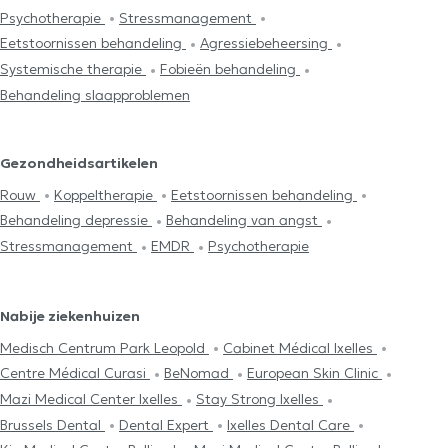
Psychotherapie
Stressmanagement
Eetstoornissen behandeling
Agressiebeheersing
Systemische therapie
Fobieën behandeling
Behandeling slaapproblemen
Gezondheidsartikelen
Rouw
Koppeltherapie
Eetstoornissen behandeling
Behandeling depressie
Behandeling van angst
Stressmanagement
EMDR
Psychotherapie
Nabije ziekenhuizen
Medisch Centrum Park Leopold
Cabinet Médical Ixelles
Centre Médical Curasi
BeNomad
European Skin Clinic
Mazi Medical Center Ixelles
Stay Strong Ixelles
Brussels Dental
Dental Expert
Ixelles Dental Care