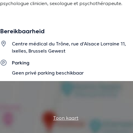
psychologue clinicien, sexologue et psychothérapeute.
orientation psychothérapeutique humaniste
consultations individuelles et de couple
public adulte
Bereikbaarheid
Centre médical du Trône, rue d'Alsace Lorraine 11,
Ixelles, Brussels Gewest
De beschrijving werd aangepast door het Doctoranytime team, gebaseerd
op geverifieerde informatie.
Parking
Geen privé parking beschikbaar
Toon kaart