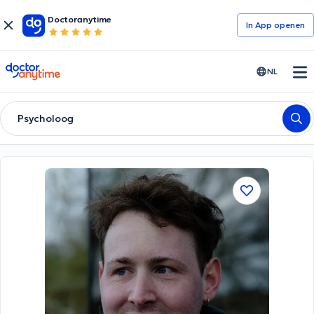
Doctoranytime
In App openen
doctoranytime
NL
Psycholoog