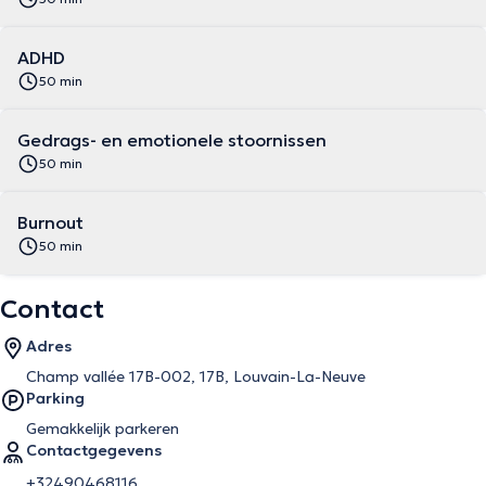
ADHD
50 min
Gedrags- en emotionele stoornissen
50 min
Burnout
50 min
Contact
Adres
Champ vallée 17B-002, 17B, Louvain-La-Neuve
Parking
Gemakkelijk parkeren
Contactgegevens
+32490468116