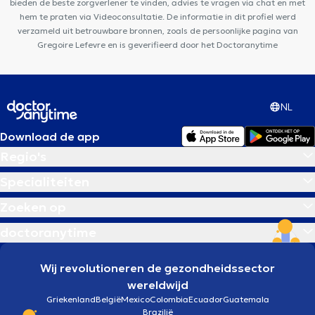
bieden de beste zorgverlener te vinden, advies te vragen via chat en met
hem te praten via Videoconsultatie. De informatie in dit profiel werd
verzameld uit betrouwbare bronnen, zoals de persoonlijke pagina van
Gregoire Lefevre en is geverifieerd door het Doctoranytime
NL
Download de app
Regio's
Specialiteiten
Zoeken op
doctoranytime
Wij revolutioneren de gezondheidssector
wereldwijd
Griekenland
België
Mexico
Colombia
Ecuador
Guatemala
Brazilië