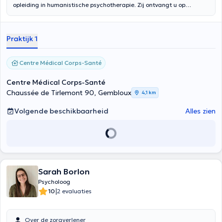
opleiding in humanistische psychotherapie. Zij ontvangt u op
maandag en vrijdag van 16.30 tot 20.30 uur in het Centre médical
Corps-Santé, Gembloux. Zij luistert naar haar patiënten en zal elk
geval met belangstelling en vriendelijkheid behandelen.
Praktijk 1
Centre Médical Corps-Santé
Centre Médical Corps-Santé
Chaussée de Tirlemont 90, Gembloux
4,1 km
Volgende beschikbaarheid
Alles zien
Sarah Borlon
Psycholoog
|
10
2 evaluaties
Over de zorgverlener