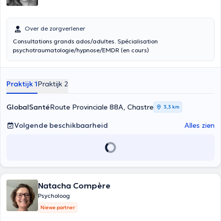
Over de zorgverlener
Consultations grands ados/adultes. Spécialisation
psychotraumatologie/hypnose/EMDR (en cours)
Praktijk 1
Praktijk 2
GlobalSanté
Route Provinciale 88A, Chastre
3,3 km
Volgende beschikbaarheid
Alles zien
Natacha Compère
Psycholoog
Niewe partner