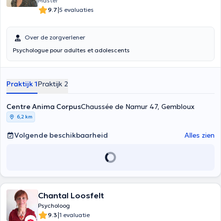
Master
|
9.7
5 evaluaties
Over de zorgverlener
Psychologue pour adultes et adolescents
Praktijk 1
Praktijk 2
Centre Anima Corpus
Chaussée de Namur 47, Gembloux
6,2 km
Volgende beschikbaarheid
Alles zien
Chantal Loosfelt
Psycholoog
|
9.3
1 evaluatie