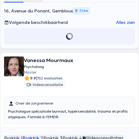
16, Avenue du Ponant, Gembloux
7,1 km
Volgende beschikbaarheid
Alles zien
Vanessa Mourmaux
Psycholoog
Master
|
9.9
152 evaluaties
Videoconsultatie
Over de zorgverlener
Psychologue spécialisée burnout, hypersensibilité, trauma et profils
atypiques. Formée à l’EMDR.
Videoconsultaties
Praktijk 1
Praktijk 2
Praktijk 3
Praktijk 4