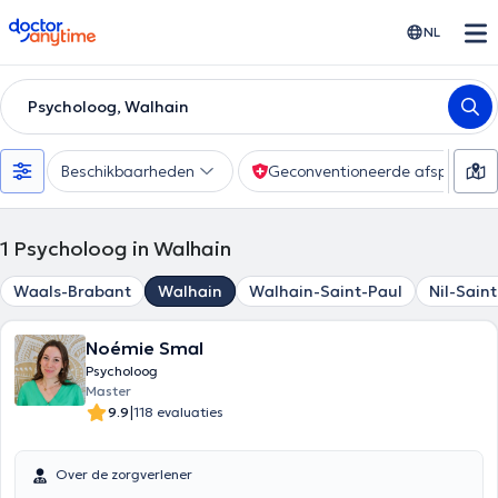
doctoranytime
NL
Psycholoog, Walhain
Beschikbaarheden
Geconventioneerde afspraak
1
Psycholoog in Walhain
Waals-Brabant
Walhain
Walhain-Saint-Paul
Nil-Sain
Noémie Smal
Psycholoog
Master
|
9.9
118 evaluaties
Over de zorgverlener