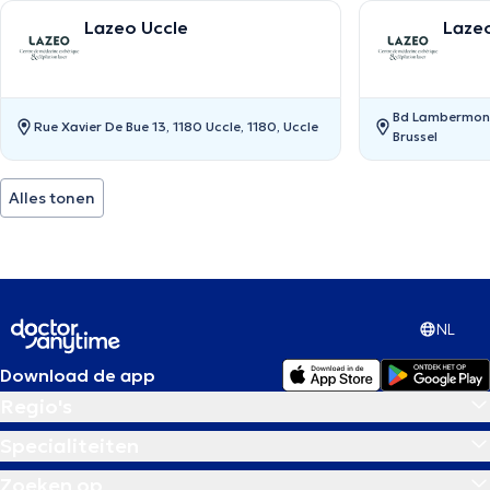
Lazeo Uccle
Laze
Bd Lambermont 
Rue Xavier De Bue 13, 1180 Uccle, 1180, Uccle
Brussel
Alles tonen
NL
Download de app
Regio's
Specialiteiten
Zoeken op