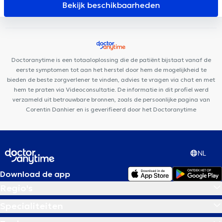
Koekelberg
Centre Dental Family
JUMANJI DENTAL
Clinique
Bekijk beschikbaarheden
de la Basilique
B Sports Health
Paro Karreveld
Centre
médical General Family
Pluriel de Soins
Centre médico-
dentaire Ambre
Molencare
Cabinet Médical et Paramédical
Berchem-Sainte-Agathe
Centre Médical Polaris
Centre
Doctoranytime is een totaaloplossing die de patiënt bijstaat vanaf de
Médical le Figuier
eerste symptomen tot aan het herstel door hem de mogelijkheid te
bieden de beste zorgverlener te vinden, advies te vragen via chat en met
hem te praten via Videoconsultatie. De informatie in dit profiel werd
verzameld uit betrouwbare bronnen, zoals de persoonlijke pagina van
Corentin Danhier en is geverifieerd door het Doctoranytime
NL
Download de app
Regio's
Specialiteiten