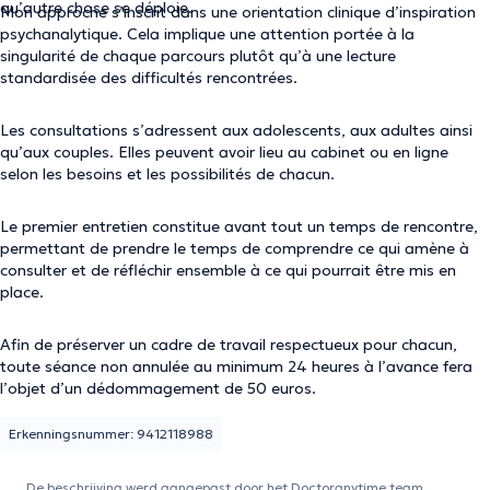
qu’autre chose se déploie.
Mon approche s’inscrit dans une orientation clinique d’inspiration
psychanalytique. Cela implique une attention portée à la
singularité de chaque parcours plutôt qu’à une lecture
standardisée des difficultés rencontrées.
Les consultations s’adressent aux adolescents, aux adultes ainsi
qu’aux couples. Elles peuvent avoir lieu au cabinet ou en ligne
selon les besoins et les possibilités de chacun.
Le premier entretien constitue avant tout un temps de rencontre,
permettant de prendre le temps de comprendre ce qui amène à
consulter et de réfléchir ensemble à ce qui pourrait être mis en
place.
Afin de préserver un cadre de travail respectueux pour chacun,
toute séance non annulée au minimum 24 heures à l’avance fera
l’objet d’un dédommagement de 50 euros.
Erkenningsnummer: 9412118988
De beschrijving werd aangepast door het Doctoranytime team,