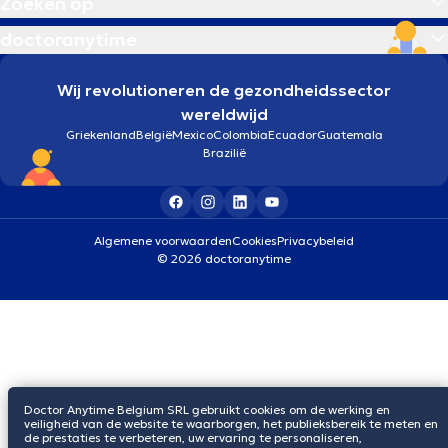
Zoeken op
doctoranytime
Wij revolutioneren de gezondheidssector
wereldwijd
Griekenland
België
Mexico
Colombia
Ecuador
Guatemala
Brazilië
Algemene voorwaarden
Cookies
Privacybeleid
© 2026 doctoranytime
Doctor Anytime Belgium SRL gebruikt cookies om de werking en
veiligheid van de website te waarborgen, het publieksbereik te meten en
de prestaties te verbeteren, uw ervaring te personaliseren,