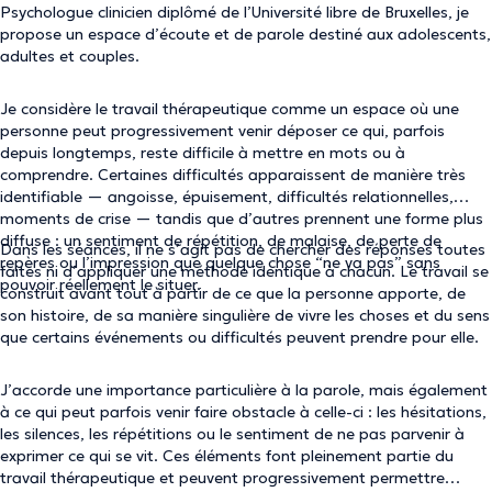
Psychologue clinicien diplômé de l’Université libre de Bruxelles, je
propose un espace d’écoute et de parole destiné aux adolescents,
adultes et couples.
Je considère le travail thérapeutique comme un espace où une
personne peut progressivement venir déposer ce qui, parfois
depuis longtemps, reste difficile à mettre en mots ou à
comprendre. Certaines difficultés apparaissent de manière très
identifiable — angoisse, épuisement, difficultés relationnelles,
moments de crise — tandis que d’autres prennent une forme plus
diffuse : un sentiment de répétition, de malaise, de perte de
Dans les séances, il ne s’agit pas de chercher des réponses toutes
repères ou l’impression que quelque chose “ne va pas” sans
faites ni d’appliquer une méthode identique à chacun. Le travail se
pouvoir réellement le situer.
construit avant tout à partir de ce que la personne apporte, de
son histoire, de sa manière singulière de vivre les choses et du sens
que certains événements ou difficultés peuvent prendre pour elle.
J’accorde une importance particulière à la parole, mais également
à ce qui peut parfois venir faire obstacle à celle-ci : les hésitations,
les silences, les répétitions ou le sentiment de ne pas parvenir à
exprimer ce qui se vit. Ces éléments font pleinement partie du
travail thérapeutique et peuvent progressivement permettre