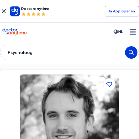
Doctoranytime
In App openen
doctoranytime
NL
Psycholoog