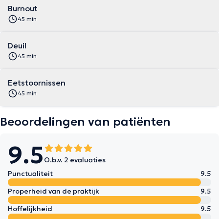
Burnout
45 min
Deuil
45 min
Eetstoornissen
45 min
Beoordelingen van patiënten
9.5
O.b.v. 2 evaluaties
Punctualiteit
9.5
Properheid van de praktijk
9.5
Hoffelijkheid
9.5