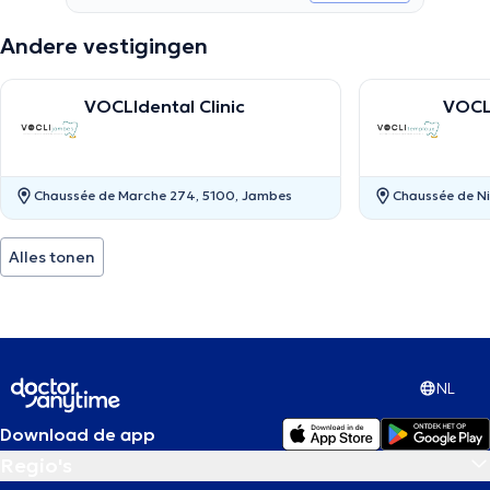
Andere vestigingen
VOCLIdental Clinic
VOCL
Chaussée de Marche 274, 5100, Jambes
Chaussée de Ni
Alles tonen
NL
Download de app
Regio's