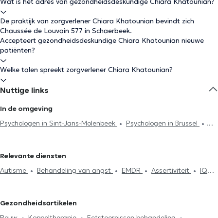
Wat is het adres van gezondheidsdeskundige Chiara Khatounian?
De praktijk van zorgverlener Chiara Khatounian bevindt zich
Chaussée de Louvain 577 in Schaerbeek.
Accepteert gezondheidsdeskundige Chiara Khatounian nieuwe
patiënten?
Welke talen spreekt zorgverlener Chiara Khatounian?
Nuttige links
In de omgeving
Psychologen in Sint-Jans-Molenbeek
Psychologen in Brussel
Psychologen in Evere
Psychologen in Waterloo
Psychologen in
Woluwe-Saint-Lambert
Psychologen in Etterbeek
Psychologen
Relevante diensten
in Uccle
Psychologen in Woluwe-Saint-Pierre
Psychologen in
Autisme
Behandeling van angst
EMDR
Assertiviteit
IQ
Ixelles
Psychologen in Louvain-La-Neuve
Psychologen in
Test
Burn-out behandeling
Afhankelijkheid en addictie
Neupré
Psychologen in Sint-Joost-ten-Node
Psychologen in
Zelfvertrouwen
Rouw
Therapeutische hypnose
Sint-Stevens-Woluwe
Psychologen in Zaventem
Psychologen
Gezondheidsartikelen
Koppeltherapie
Psychoanalyse
Gezinstherapie
in Kasteelbrakel
Psychologen in Vorst
Psychologen in
Rouw
Koppeltherapie
Eetstoornissen behandeling