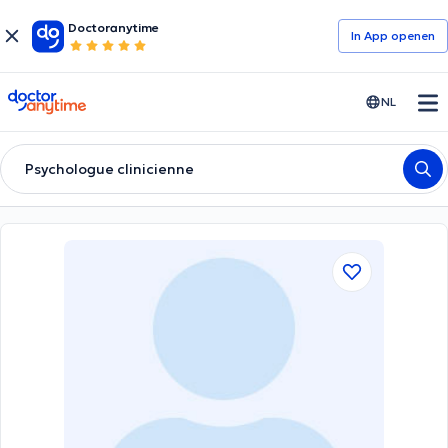
Doctoranytime
In App openen
doctoranytime
NL
Psychologue clinicienne