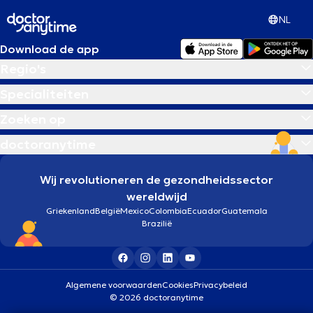
NL
Download de app
Regio's
Specialiteiten
Zoeken op
doctoranytime
Wij revolutioneren de gezondheidssector
wereldwijd
Griekenland
België
Mexico
Colombia
Ecuador
Guatemala
Brazilië
Algemene voorwaarden
Cookies
Privacybeleid
© 2026 doctoranytime