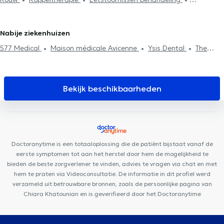
Psychotherapie
Stressmanagement
Eetstoornissen
Oudergem
Psychologen in Mons
Psychologen in Namen
Behandeling depressie
Behandeling van angst
behandeling
Agressiebeheersing
Systemische therapie
Psychologen in Kraainem
Stressmanagement
EMDR
Psychotherapie
Fobieën behandeling
Behandeling slaapproblemen
Nabije ziekenhuizen
577 Medical
Maison médicale Avicenne
Ysis Dental
The
Space Dental
MediSina Schaarbeek
Centre Mimosa Plasky
Centre Médical de l'optimisme
Domus Feminae
Medische
praktijk 34
Schaerbeek Cabinet Vanneste
MCare
Uperform
Bekijk beschikbaarheden
Schaerbeek
Dentius EOCC
Centre médical du Tilleul
Centre
Plasky
Osteoplasky
Amimo MesaCosa Colonel Bourg
Chirec
Centre Médical Europe-Lambermont
MEDIMARIEN 1
Thérapie
Corporelle Mai 68
Doctoranytime is een totaaloplossing die de patiënt bijstaat vanaf de
eerste symptomen tot aan het herstel door hem de mogelijkheid te
bieden de beste zorgverlener te vinden, advies te vragen via chat en met
hem te praten via Videoconsultatie. De informatie in dit profiel werd
verzameld uit betrouwbare bronnen, zoals de persoonlijke pagina van
Chiara Khatounian en is geverifieerd door het Doctoranytime