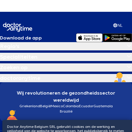
NL
Download de app
Regio's
Specialiteiten
Zoeken op
doctoranytime
Wij revolutioneren de gezondheidssector
wereldwijd
Griekenland
België
Mexico
Colombia
Ecuador
Guatemala
Brazilië
Doctor Anytime Belgium SRL gebruikt cookies om de werking en
veiligheid van de website te waarborgen, het publieksbereik te meten