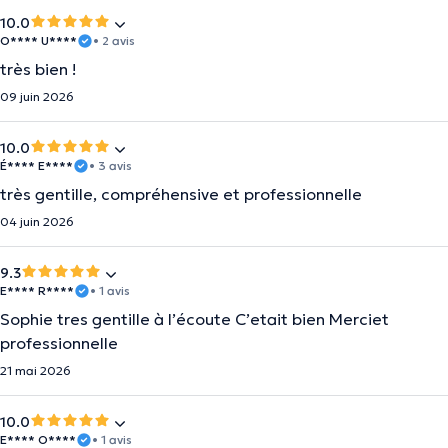
10.0
O**** U****
• 2 avis
très bien !
09 juin 2026
10.0
É**** E****
• 3 avis
très gentille, compréhensive et professionnelle
04 juin 2026
9.3
E**** R****
• 1 avis
Sophie tres gentille à l’écoute C’etait bien Merciet
professionnelle
21 mai 2026
10.0
E**** O****
• 1 avis