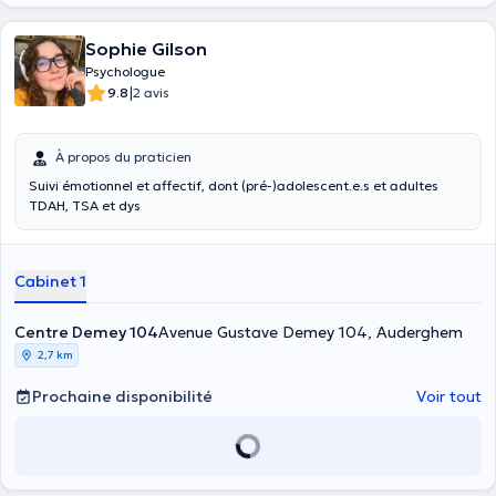
Sophie Gilson
Psychologue
|
9.8
2 avis
À propos du praticien
Suivi émotionnel et affectif, dont (pré-)adolescent.e.s et adultes
TDAH, TSA et dys
Cabinet 1
Centre Demey 104
Avenue Gustave Demey 104, Auderghem
2,7 km
Prochaine disponibilité
Voir tout