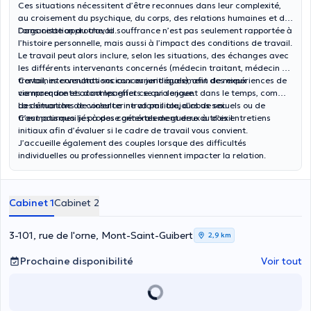
Ces situations nécessitent d’être reconnues dans leur complexité,
au croisement du psychique, du corps, des relations humaines et de
l’organisation du travail.
Dans cette approche, la souffrance n’est pas seulement rapportée à
l’histoire personnelle, mais aussi à l’impact des conditions de travail.
Le travail peut alors inclure, selon les situations, des échanges avec
les différents intervenants concernés (médecin traitant, médecin du
travail, intervenants sociaux ou juridiques), afin de mieux
Certaines consultations concernent également des expériences de
comprendre et accompagner ce qui se joue.
vie marquantes dont les effets se prolongent dans le temps, comme
des situations de violence intrafamiliale, d’abus sexuels ou de
La démarche de consulter ne va pas toujours de soi.
traumatismes liés à des contextes de guerre ou d’exil.
C’est pourquoi je propose généralement deux à trois entretiens
initiaux afin d’évaluer si le cadre de travail vous convient.
J’accueille également des couples lorsque des difficultés
individuelles ou professionnelles viennent impacter la relation.
Cabinet 1
Cabinet 2
3-101, rue de l'orne, Mont-Saint-Guibert
2,9 km
Prochaine disponibilité
Voir tout