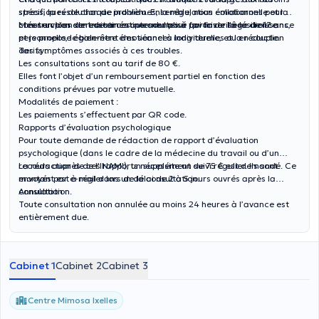
stress, la résolution de problèmes, la régulation émotionnelle et la
spécifiques de chaque individu. Ensemble, nous collaborons pour
construction de ressources internes pour favoriser la résilience.
créer un plan de traitement personnalisé qui favorise la croissance
Mes services sont destinés aux adultes à partir de l'âge de 17 ans,
personnelle, le bien-être émotionnel à long terme, et la réduction
et je propose également des séances individuelles ou en couple.
des symptômes associés à ces troubles.
Tarifs :
Les consultations sont au tarif de 80 €.
Elles font l’objet d’un remboursement partiel en fonction des
conditions prévues par votre mutuelle.
Modalités de paiement :
Les paiements s’effectuent par QR code.
Rapports d’évaluation psychologique
Pour toute demande de rédaction de rapport d’évaluation
psychologique (dans le cadre de la médecine du travail ou d’un
recours auprès de l’INAMI), un supplément de 75 € est demandé. Ce
La rédaction de ces rapports nécessite un suivi régulier. Ils sont
montant est à régler lors de la consultation.
envoyés par e-mail dans un délai de 2 à 5 jours ouvrés après la
consultation.
Annulation :
Toute consultation non annulée au moins 24 heures à l’avance est
entièrement due.
Cabinet 1
Cabinet 2
Cabinet 3
Centre Mimosa Ixelles