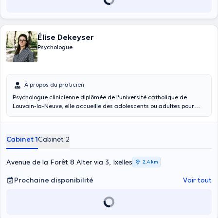
Élise Dekeyser
Psychologue
À propos du praticien
Psychologue clinicienne diplômée de l'université catholique de
Louvain-la-Neuve, elle accueille des adolescents ou adultes pour
des entretiens individuels autour de diverses problématiques afin de
leur apporter les meilleures solutions possibles (Estime de soi,
confiance en soi, motivation, Gestion des émotions, Difficultés
Cabinet 1
Cabinet 2
relationnelles, Stress et difficultés liées au travail, Troubles
émotionnels liés à l’anxiété, Syndrome post-traumatique (perte,
deuil, victime de violence…), EMDR, épuisement parental, charge
Avenue de la Forêt 8 Alter via 3, Ixelles
2,4 km
mentale, affects de tristesse et syndrome dépressif).
Prochaine disponibilité
Voir tout