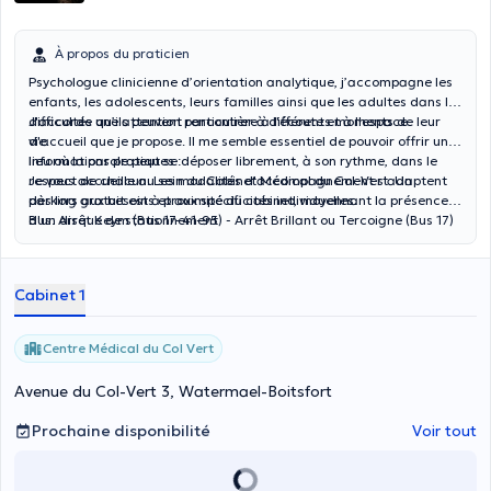
À propos du praticien
Psychologue clinicienne d’orientation analytique, j’accompagne les
enfants, les adolescents, leurs familles ainsi que les adultes dans les
difficultés qu’ils peuvent rencontrer à différents moments de leur
J'accorde une attention particulière à l'écoute et à l'espace
vie.
d'accueil que je propose. Il me semble essentiel de pouvoir offrir un
lieu où la parole peut se déposer librement, à son rythme, dans le
Informations pratiques :
respect de chacun. Les modalités d'accompagnement s'adaptent
Je vous accueille au sein du Cabinet Médical du Col-Vert. Un
dès lors aux besoins et aux spécificités individuelles.
parking gratuit est à proximité du cabinet, moyennant la présence
d'un disque de stationnement
Bus: Arrêt Keym (Bus 17-41-95) - Arrêt Brillant ou Tercoigne (Bus 17)
Cabinet 1
Centre Médical du Col Vert
Avenue du Col-Vert 3, Watermael-Boitsfort
Prochaine disponibilité
Voir tout