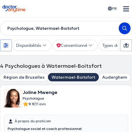
doctoranytime
FR
Psychologue, Watermael-Boitsfort
Disponibilités
Conventionné
Types de consu
4
Psychologues à Watermael-Boitsfort
Région de Bruxelles
Watermael-Boitsfort
Auderghem
Joline Mwenge
Psychologue
|
9.9
11 avis
À propos du praticien
Psychologue social et coach professionnel