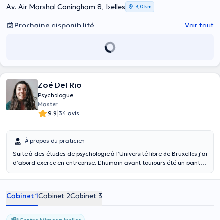
Av. Air Marshal Coningham 8, Ixelles
3,0 km
Prochaine disponibilité
Voir tout
Zoé Del Rio
Psychologue
Master
|
9.9
34 avis
À propos du praticien
Suite à des études de psychologie à l’Université libre de Bruxelles j’ai
d’abord exercé en entreprise. L’humain ayant toujours été un point
central à ma pratique, j’ai décidé d’en faire ma priorité. Je vous
propose donc un suivi thérapeutique répondant aux problématiques
liées non seulement au monde du travail mais également à celui de
Cabinet 1
Cabinet 2
Cabinet 3
l'école. Je prends donc en charge les adultes ainsi que les
adolescents et étudiants. Mon approche peut être divisée en
différents axes. D’abord, toutes les questions liées au bien-être au
Centre Mimosa Ixelles