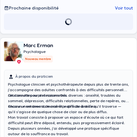
Prochaine disponibilité
Voir tout
Marc Erman
Psychologue
Nouveau membre
À propos du praticien
Psychologue clinicien et psychothérapeute depuis plus de trente ans,
j’accompagne des adultes confrontés à des difficultés personnelles,
relationnelles ou professionnelles.
On consulte pour des raisons très diverses : anxiété, troubles du
sommeil, dépression, difficultés relationnelles, perte de repères, ou
encore un sentiment de mal-être difficile à définir.
Chacun vient avec sa manière propre de dire ce qu’il traverse —
qu’il s’agisse de quelque chose de clair ou de plus diffus.
Mon travail consiste à proposer un espace d’écoute où ce qui fait
difficulté peut être déposé, entendu, puis progressivement éclairé.
Depuis plusieurs années, j’ai développé une pratique spécifique
autour de la souffrance au travail.