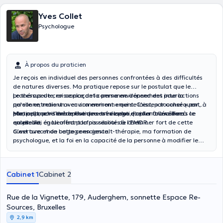
Yves Collet
Psychologue
À propos du praticien
Je reçois en individuel des personnes confrontées à des difficultés
de natures diverses. Ma pratique repose sur le postulat que le
processus de croissance de la personne dépend des interactions
Le thérapeute, en se plaçant comme environnement pour la
qu’elle entretient avec son environnement. C’est, par conséquent, à
personne, mais un « environnement » qui se laisse « toucher » par
partir d’une vision de l’homme très large que l’on travaillera
elle, peut, par l’entremise de son ressenti, l’aider à l’éveiller à ce
Mon approche thérapeutique est de plus en plus tournée vers le
ensemble.
qu’elle vit, en lui offrant la possibilité de cheminer fort de cette
corps. J’ai également parfois recours à l’EMDR.
ouverture et de cette conscience.
C’est avec mon bagage en gestalt-thérapie, ma formation de
psychologue, et la foi en la capacité de la personne à modifier le
cours de son existence par des expériences réparatrices que je vous
soutiendrai dans ce cheminement. Public : adultes.
Cabinet 1
Cabinet 2
Rue de la Vignette, 179, Auderghem, sonnette Espace Re-
Sources, Bruxelles
2,9 km