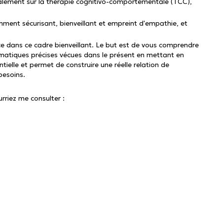
lement sur la thérapie cognitivo-comportementale (TCC),
amment sécurisant, bienveillant et empreint d'empathie, et
e dans ce cadre bienveillant. Le but est de vous comprendre
ématiques précises vécues dans le présent en mettant en
ntielle et permet de construire une réelle relation de
besoins.
urriez me consulter :