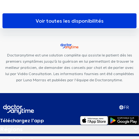
Jourdan
Centre Chiropratique Bruxelles
DETAILLE DENTAL
CLINIC
Amimo MesaCosa La Chasse
Consultation Individuelle
A (p) Prendre Racines
Couples et Familles (Co-intervention)
Voir toutes les disponibilités
A(p)prendre Racines
Centre Médical St-Antoine
Cabinet
d'Ostéopathie Capiaumont
Elite Dental Clinique
Cabinet-
Nerviens
OdontoSmile: Clinique Dentaire Pluridisciplinaire
Dentius Etterbeek
Centre PsyCol Mérode
Basic-Fit Etterbeek
Doctoranytime est une solution complète qui assiste le patient dès les
Clinique Grand Roi
Clinique Dentaire d'Etterbeek
Centre
premiers symptômes jusqu'à la guérison en lui permettant de trouver le
Médical Belliard
meilleur praticien, de demander des conseils par chat et de parler avec
lui par Vidéo Consultation. Les informations fournies ont été complétées
par Luna Marras et publiées par l'équipe de Doctoranytime.
FR
Téléchargez l’app
Régions