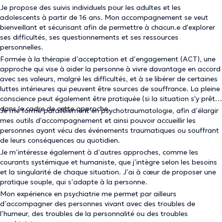
Je propose des suivis individuels pour les adultes et les
adolescents à partir de 16 ans. Mon accompagnement se veut
bienveillant et sécurisant afin de permettre à chacun.e d'explorer
ses difficultés, ses questionnements et ses ressources
personnelles.
Formée à la thérapie d’acceptation et d’engagement (ACT), une
approche qui vise à aider la personne à vivre davantage en accord
avec ses valeurs, malgré les difficultés, et à se libérer de certaines
luttes intérieures qui peuvent être sources de souffrance. La pleine
conscience peut également être pratiquée (si la situation s'y prête)
dans le cadre de cette approche.
Je me forme parallèlement en psychotraumatologie, afin d’élargir
mes outils d'accompagnement et ainsi pouvoir accueillir les
personnes ayant vécu des événements traumatiques ou souffrant
de leurs conséquences au quotidien.
Je m’intéresse également à d’autres approches, comme les
courants systémique et humaniste, que j’intègre selon les besoins
et la singularité de chaque situation. J’ai à cœur de proposer une
pratique souple, qui s’adapte à la personne.
Mon expérience en psychiatrie me permet par ailleurs
d’accompagner des personnes vivant avec des troubles de
l’humeur, des troubles de la personnalité ou des troubles