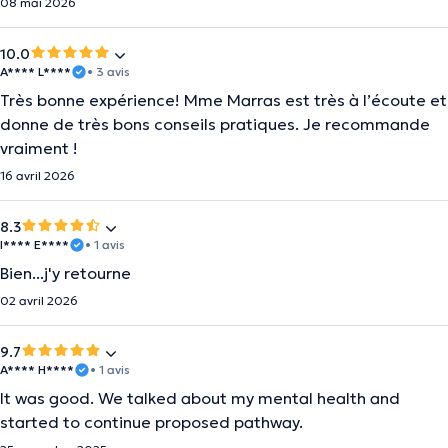
08 mai 2026
10.0
A**** L****
• 3 avis
Très bonne expérience! Mme Marras est très à l’écoute et
donne de très bons conseils pratiques. Je recommande
vraiment !
16 avril 2026
8.3
I**** E****
• 1 avis
Bien...j'y retourne
02 avril 2026
9.7
A**** H****
• 1 avis
It was good. We talked about my mental health and
started to continue proposed pathway.