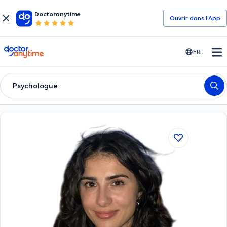
Doctoranytime
Ouvrir dans l’App
doctoranytime
FR
Psychologue