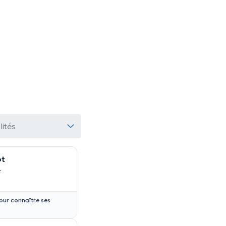
lités
ot
e
our connaître ses