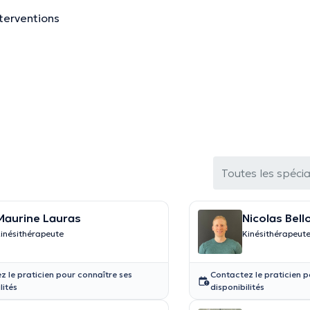
nterventions
Toutes les spécia
Maurine Lauras
Nicolas Bell
inésithérapeute
Kinésithérapeut
z le praticien pour connaître ses
Contactez le praticien p
lités
disponibilités