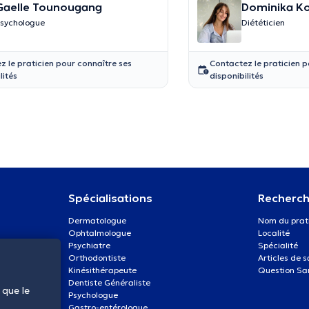
Gaelle Tounougang
Dominika K
sychologue
Diététicien
z le praticien pour connaître ses
Contactez le praticien p
lités
disponibilités
Spécialisations
Recherch
Dermatologue
Nom du prat
Ophtalmologue
Localité
Psychiatre
Spécialité
Orthodontiste
Articles de 
Kinésithérapeute
Question Sa
Dentiste Généraliste
 que le
Psychologue
Gastro-entérologue