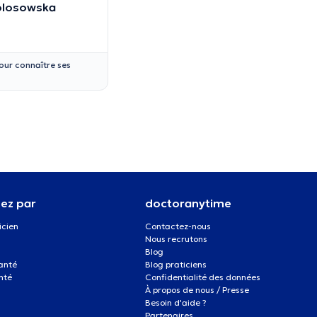
olosowska
our connaître ses
ez par
doctoranytime
icien
Contactez-nous
Nous recrutons
Blog
santé
Blog praticiens
nté
Confidentialité des données
À propos de nous / Presse
Besoin d'aide ?
Partenaires