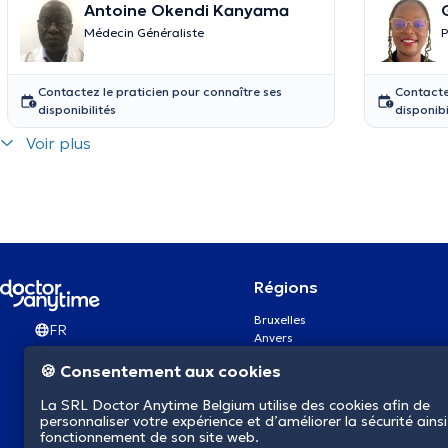
Antoine Okendi Kanyama
Médecin Généraliste
P
Contactez le praticien pour connaître ses
Contacte
disponibilités
disponibi
Voir plus
Régions
Bruxelles
FR
Anvers
Gand
🍪 Consentement aux cookies
Charleroi
Liège
La SRL Doctor Anytime Belgium utilise des cookies afin de
Bruges
personnaliser votre expérience et d’améliorer la sécurité ainsi
Namur
fonctionnement de son site web.
Louvain