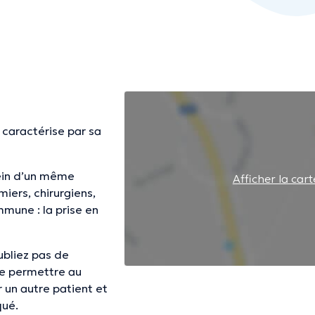
 caractérise par sa
sein d’un même
Afficher la cart
iers, chirurgiens,
mune : la prise en
ubliez pas de
de permettre au
r un autre patient et
qué.