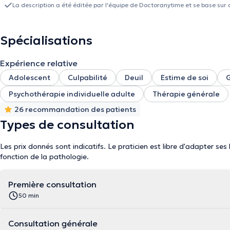
cette rencontre, un espace sécurisant, un espace de voyage, au sei
La description a été éditée par l'équipe de Doctoranytime et se base sur 
vous soutenir à trouver vos ressources, vos forces et votre chemin, c
chacun(e). J'accueille des adolescent(e)s et des adultes qui sont en recherche de mieux-être, qui sont en difficulté relationnelle,
professionnelle ou familiale. Des questions toutes légitimes et qui s
Spécialisations
méritez.
Expérience relative
Adolescent
Culpabilité
Deuil
Estime de soi
G
Psychothérapie individuelle adulte
Thérapie générale
26 recommandation des patients
Types de consultation
Les prix donnés sont indicatifs. Le praticien est libre d'adapter ses
fonction de la pathologie.
Première consultation
50 min
Consultation générale