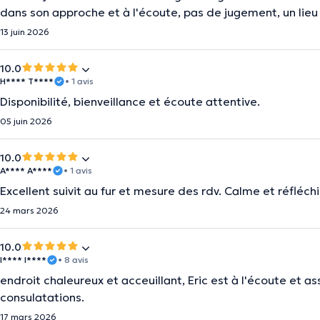
dans son approche et à l'écoute, pas de jugement, un lieu
13 juin 2026
10.0
H**** T****
• 1 avis
Disponibilité, bienveillance et écoute attentive.
05 juin 2026
10.0
A**** A****
• 1 avis
Excellent suivit au fur et mesure des rdv. Calme et réfléchi
24 mars 2026
10.0
I**** I****
• 8 avis
endroit chaleureux et acceuillant, Eric est à l'écoute et as
consulatations.
17 mars 2026