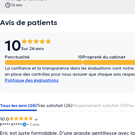
75 min
Avis de patients
10
Sur 26 avis
Ponctualité
10
Propreté du cabinet
La confiance et la transparence dans les évaluations sont notre
en place des contrôles pour nous assurer que chaque avis respect
Politique des évaluations
Tous les avis (26)
Très satisfait (26)
Moyennement satisfait (0)
Peu 
10.0
E**** E****
• 2 avis
Eric est juste formidable. D'une grande gentillesse avec l