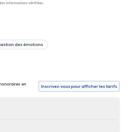
n de sa propre histoire. Mon rôle lors de ce voyage sera de
des informations vérifiées.
ar il n’existe pas de voie toute tracée, elle est propre à
eront prises avec le sérieux qu’elles méritent, que vous
estion des émotions
 honoraires en
Inscrivez-vous pour afficher les tarifs