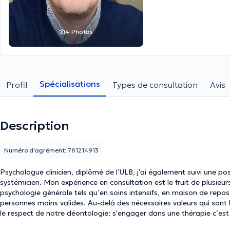
4 Photos
Spécialisations
Profil
Types de consultation
Avis
Description
Numéro d'agrément: 761214913
Psychologue clinicien, diplômé de l’ULB, j'ai également suivi une 
systémicien. Mon expérience en consultation est le fruit de plusieu
psychologie générale tels qu’en soins intensifs, en maison de repos, 
personnes moins valides. Au-delà des nécessaires valeurs qui sont les miennes; la bienveillance, l’empathie, le non jugement et
le respect de notre déontologie; s'engager dans une thérapie c’est
son/sa patient(e), de deux mondes différents qui en créent un troi