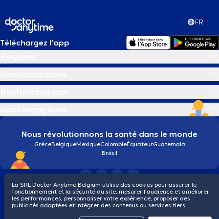
FR
Téléchargez l’app
Régions
Spécialisations
Recherchez par
doctoranytime
Nous révolutionnons la santé dans le monde
Grèce
Belgique
Mexique
Colombie
Équateur
Guatemala
Brésil
La SRL Doctor Anytime Belgium utilise des cookies pour assurer le
fonctionnement et la sécurité du site, mesurer l’audience et améliorer
Conditions générales
Cookies
Politique de confidentialité
les performances, personnaliser votre expérience, proposer des
© 2026 doctoranytime
publicités adaptées et intégrer des contenus ou services tiers.