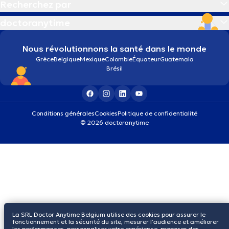
Recherchez par
doctoranytime
Nous révolutionnons la santé dans le monde
Grèce
Belgique
Mexique
Colombie
Équateur
Guatemala
Brésil
Conditions générales
Cookies
Politique de confidentialité
© 2026 doctoranytime
La SRL Doctor Anytime Belgium utilise des cookies pour assurer le
fonctionnement et la sécurité du site, mesurer l’audience et améliorer
les performances, personnaliser votre expérience, proposer des