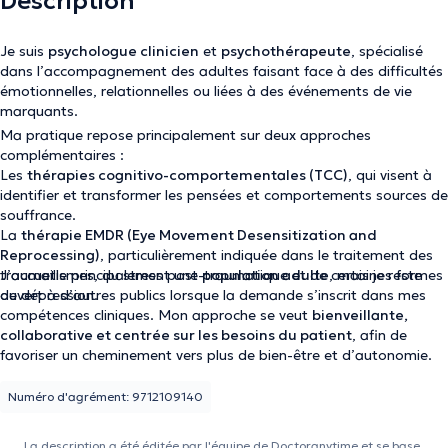
Description
Je suis
psychologue clinicien
et
psychothérapeute
, spécialisé
dans l’accompagnement des adultes faisant face à des difficultés
émotionnelles, relationnelles ou liées à des événements de vie
marquants.
Ma pratique repose principalement sur deux approches
complémentaires :
Les
thérapies cognitivo-comportementales (TCC)
, qui visent à
identifier et transformer les pensées et comportements sources de
souffrance.
La
thérapie EMDR (Eye Movement Desensitization and
Reprocessing)
, particulièrement indiquée dans le traitement des
traumatismes, du stress post-traumatique et de certaines formes
J’accueille principalement une
population adulte
, mais je reste
de dépression.
ouvert à d’autres publics lorsque la demande s’inscrit dans mes
compétences cliniques. Mon approche se veut
bienveillante,
collaborative et centrée sur les besoins du patient
, afin de
favoriser un cheminement vers plus de bien-être et d’autonomie.
Numéro d'agrément: 9712109140
La description a été éditée par l'équipe de Doctoranytime et se base