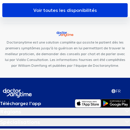
d'Ixelles
B2M Sport & Rehab
Kiné Châtelain
Dermo Medical
Center
Centre Mimosa Bruxelles Louise
Louise Medical Center
Voir toutes les disponibilités
City-Clinic Chirec Louise
Anima Medical
Centre Médical
Borrens
Centre Ocadia
Cabinet du Châtelain
PhysioForme
Centre Médical Rebalance
Louise Family Doctors
Centre
Miraflore
Ophtara Medical Center
Radiologie La Cambre
Doctoranytime est une solution complète qui assiste le patient dès les
premiers symptômes jusqu'à la guérison en lui permettant de trouver le
meilleur praticien, de demander des conseils par chat et de parler avec
lui par Vidéo Consultation. Les informations fournies ont été complétées
par William Domfang et publiées par l'équipe de Doctoranytime.
FR
Téléchargez l’app
Régions
Spécialisations