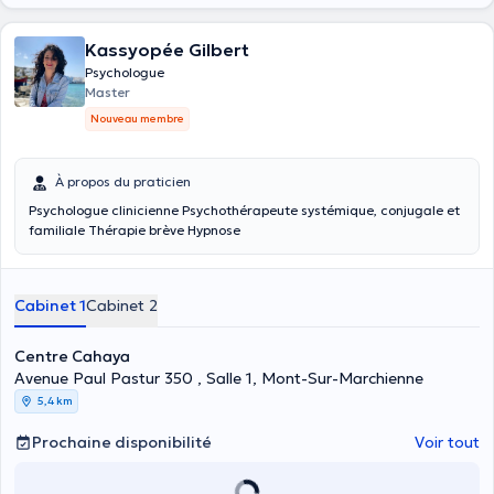
Médiations parents-enfants
Problèmes existentiels
Soutien contre le décrochage scolaire des écoliers et étudiants
Kassyopée Gilbert
Soutien psychologique aux immigrés face aux difficultés
Psychologue
d’intégration sociale et économique.
Master
Soutien psychologique aux personnes dépendante d’alcool, des
Nouveau membre
drogues etc.
Soutien psychologique des professionnels du sexe
Soutien psychologique face aux difficultés du vécu des personnes
LGBTQIA+
À propos du praticien
Psychologue clinicienne Psychothérapeute systémique, conjugale et
familiale Thérapie brève Hypnose
Cabinet 1
Cabinet 2
Centre Cahaya
Avenue Paul Pastur 350 , Salle 1, Mont-Sur-Marchienne
5,4 km
Prochaine disponibilité
Voir tout