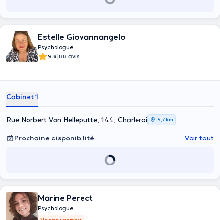
Estelle Giovannangelo
Psychologue
|
9.8
88 avis
Cabinet 1
Rue Norbert Van Helleputte, 144, Charleroi
5,7 km
Prochaine disponibilité
Voir tout
Marine Perect
Psychologue
Nouveau membre