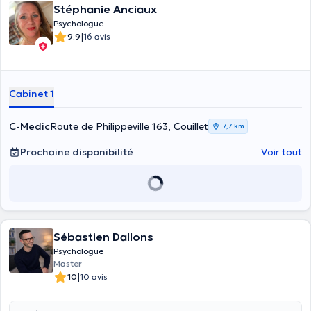
Stéphanie Anciaux
Psychologue
|
9.9
16 avis
Cabinet 1
C-Medic
Route de Philippeville 163, Couillet
7,7 km
Prochaine disponibilité
Voir tout
Sébastien Dallons
Psychologue
Master
|
10
10 avis