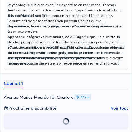
Psychologue clinicien
avec une expertise en
recherche
, Thomas
tient à cœur la rencontre vraie et le partage dans un travail à la
fois
Ouvert à tous!
convivial et sérieux
Il a déjà pu rencontrer plusieurs difficultés chez
.
l'adulte et l'adolescent dans son parcours, telles que la
dépendance, le burnout, la dépression, l'anxiété ou la névrose.
Il accueille chacun avec son parcours et prend le temps nécessaire
à son exploration.
Approche intégrative humaniste
, ce qui signifie qu'il unit les traits
de chaque approche rencontrée dans son parcours pour façonner
sa pratique clinique. L'objectif est d'articuler son savoir aux besoins
*Tout rdv
annulé dans les
48h
avant le rdv est dû. La durée et le prix
du travail thérapeutique. Cette approche est alors centrée sur le
de la consultation sont renseignés lors du premier contact avec le
patient et sur la conviction que chacun dispose des outils
thérapeute. N'hésitez pas à lui poser la question.
*Pour tout
remboursement
veillez à contacter votre mutuelle avant
nécessaires à son bien-être. Son expérience en recherche lui vaut
le rendez-vous.
également une expertise dans le domaine des émotions.
Cabinet 1
Avenue Marius Meurée 10, Charleroi
6,1 km
Prochaine disponibilité
Voir tout