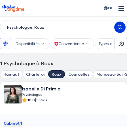
doctoranytime
FR
Psychologue, Roux
Disponibilités
Conventionné
Types de consu
1
Psychologue à Roux
Hainaut
Charleroi
Roux
Courcelles
Monceau-Sur-
Isabelle Di Primio
Psychologue
|
10.0
19 avis
Cabinet 1