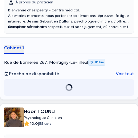
À propos du praticien
Bienvenue chez Ipseity – Centre médical.
À certains moments, nous portons trop : émotions, épreuves, fatigue
intérieure. Je suis
Sébastien Dallons
, psychologue clinicien. J’offre
un espace sécurisant, respectueux et sans jugement, où chacun est
Consultations adultes.
accueilli dans sa singularité et à son rythme. Consulter, c’est aussi
prendre soin de soi.
Cabinet 1
Rue de Bomerée 267, Montigny-Le-Tilleul
8,1 km
Prochaine disponibilité
Voir tout
Noor TOUNLI
Psychologue Clinicien
|
10.0
55 avis