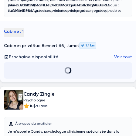
jeunes adultes pour des problématiques spécifiques telles que :
PAS D ACCOMPAGNEMENT DANS LE CADRE DE MESURES
traumatismes, violences sexuelles, violences conjugales, troubles
JUDICIAIRES (Agressions, violences conjugales- sexuelles,
sexuelles, identité de genre et également burnout, dépression, crises
toxicomanie et alcoolisme)
de vie, EMDR & accompagnement bienveillant.
Cabinet 1
Cabinet privé
Rue Bennert 66, Jumet
1,4 km
Prochaine disponibilité
Voir tout
Candy Zingle
Psychologue
|
10
20 avis
À propos du praticien
Je m’appelle Candy, psychologue clinicienne spécialisée dans la