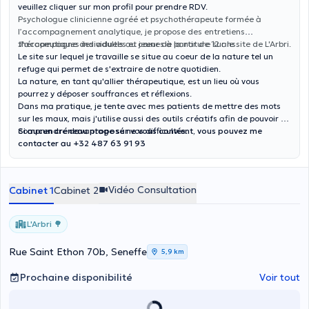
veuillez cliquer sur mon profil pour prendre RDV.
Psychologue clinicienne agréé et psychothérapeute formée à
l’accompagnement analytique, je propose des entretiens
thérapeutiques individuels au cœur de la nature sur le site de L'Arbri.
J'accompagne des adultes et jeunes à partir de 12 ans.
Le site sur lequel je travaille se situe au coeur de la nature tel un
refuge qui permet de s'extraire de notre quotidien.
La nature, en tant qu'allier thérapeutique, est un lieu où vous
pourrez y déposer souffrances et réflexions.
Dans ma pratique, je tente avec mes patients de mettre des mots
sur les maux, mais j'utilise aussi des outils créatifs afin de pouvoir en
comprendre davantage sur vos difficultés.
Si aucun créneau proposé ne vous convient, vous pouvez me
contacter au +32 487 63 91 93
Vidéo Consultation
Cabinet 1
Cabinet 2
L'Arbri 🌳
Rue Saint Ethon 70b, Seneffe
5,9 km
Prochaine disponibilité
Voir tout