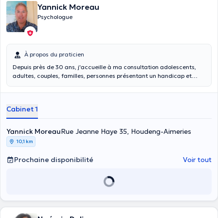
Yannick Moreau
Psychologue
À propos du praticien
Depuis près de 30 ans, j'accueille à ma consultation adolescents,
adultes, couples, familles, personnes présentant un handicap et
professionnels de la santé mentale pour des difficultés de vie et des
souffrances diverses plus ou moins graves. Je propose un espace de
paroles et de réflexions afin de déposer, comprendre, dépasser
Cabinet 1
celles-ci et d'y apporter les réponses les plus adéquates possibles
selon chacun.
Yannick Moreau
Rue Jeanne Haye 35, Houdeng-Aimeries
10,1 km
Prochaine disponibilité
Voir tout