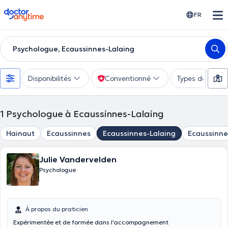
doctoranytime
FR
Psychologue, Ecaussinnes-Lalaing
Disponibilités
Conventionné
Types de consu
1
Psychologue à Ecaussinnes-Lalaing
Hainaut
Ecaussinnes
Ecaussinnes-Lalaing
Ecaussinne
Julie Vandervelden
Psychologue
À propos du praticien
Expérimentée et de formée dans l'accompagnement