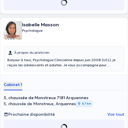
Isabelle Masson
Psychologue
À propos du praticien
Bonjour à tous, Psychologue Clinicienne depuis juin 2008 (UCL), je
reçois les adolescents et adultes. Je vous accompagne pour
différents types de consultations (cfr.profil) ainsi que si vous
souhaitez simplement vivre mieux, en apprenant à vous connaître
mieux, à comprendre comment certaines situations se reproduisent
Cabinet 1
et vous font souffrir. Je vous reçois au sein de mon cabinet à
Arquennes tous les lundis, mardis et jeudis, en présentiel ou
videoconsultation. 0479/85.35.38
5, chaussée de Monstreux 7181 Arquennes
5, chaussée de Monstreux, Arquennes
6,7 km
Prochaine disponibilité
Voir tout