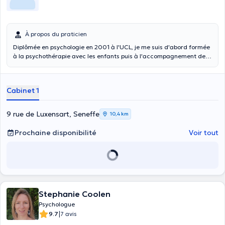
À propos du praticien
Diplômée en psychologie en 2001 à l'UCL, je me suis d'abord formée
à la psychothérapie avec les enfants puis à l'accompagnement des
tout-petits (0 - 3 ans). Rencontrer un enfant ne se fait pas sans
écouter, et parfois accompagner, ceux qui l'entourent et l'aident à
grandir. Progressivement, je me suis donc également formée à
Cabinet 1
travailler avec des adultes, parents ou pas. Aujourd'hui, je reçois
tous ceux, petits et grands, qui à un moment de leur vie rencontrent
une difficulté, s'interrogent ou sont en souffrance.
9 rue de Luxensart, Seneffe
10,4 km
Prochaine disponibilité
Voir tout
Stephanie Coolen
Psychologue
|
9.7
7 avis