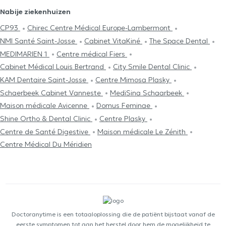
Nabije ziekenhuizen
CP93
Chirec Centre Médical Europe-Lambermont
NMI Santé Saint-Josse
Cabinet VitaKiné
The Space Dental
MEDIMARIEN 1
Centre médical Fiers
Cabinet Médical Louis Bertrand
City Smile Dental Clinic
KAM Dentaire Saint-Josse
Centre Mimosa Plasky
Schaerbeek Cabinet Vanneste
MediSina Schaarbeek
Maison médicale Avicenne
Domus Feminae
Shine Ortho & Dental Clinic
Centre Plasky
Centre de Santé Digestive
Maison médicale Le Zénith
Centre Médical Du Méridien
Doctoranytime is een totaaloplossing die de patiënt bijstaat vanaf de
eerste symptomen tot aan het herstel door hem de mogelijkheid te