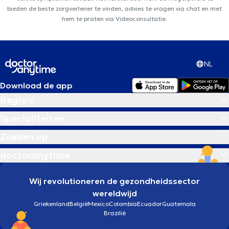
bieden de beste zorgverlener te vinden, advies te vragen via chat en met
hem te praten via Videoconsultatie.
NL
Download de app
Regio's
Specialiteiten
Zoeken op
doctoranytime
Wij revolutioneren de gezondheidssector
wereldwijd
Griekenland
België
Mexico
Colombia
Ecuador
Guatemala
Brazilië