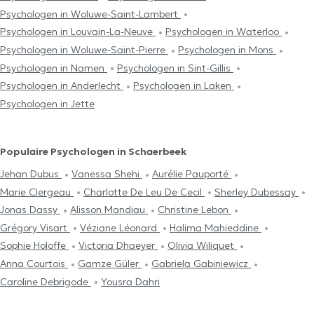
Psychologen in Woluwe-Saint-Lambert
Psychologen in Louvain-La-Neuve
Psychologen in Waterloo
Psychologen in Woluwe-Saint-Pierre
Psychologen in Mons
Psychologen in Namen
Psychologen in Sint-Gillis
Psychologen in Anderlecht
Psychologen in Laken
Psychologen in Jette
Populaire Psychologen in Schaerbeek
Jehan Dubus
Vanessa Shehi
Aurélie Pauporté
Marie Clergeau
Charlotte De Leu De Cecil
Sherley Dubessay
Jonas Dassy
Alisson Mandiau
Christine Lebon
Grégory Visart
Véziane Léonard
Halima Mahieddine
Sophie Holoffe
Victoria Dhaeyer
Olivia Wiliquet
Anna Courtois
Gamze Güler
Gabriela Gabiniewicz
Caroline Debrigode
Yousra Dahri