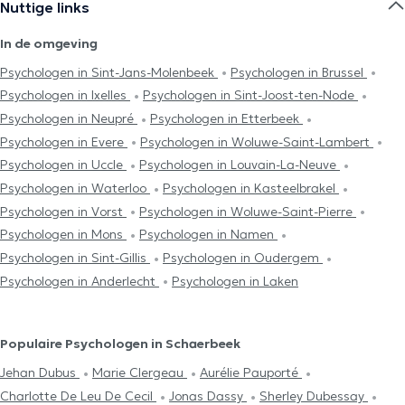
Nuttige links
In de omgeving
Psychologen in Sint-Jans-Molenbeek
Psychologen in Brussel
Psychologen in Ixelles
Psychologen in Sint-Joost-ten-Node
Psychologen in Neupré
Psychologen in Etterbeek
Psychologen in Evere
Psychologen in Woluwe-Saint-Lambert
Psychologen in Uccle
Psychologen in Louvain-La-Neuve
Psychologen in Waterloo
Psychologen in Kasteelbrakel
Psychologen in Vorst
Psychologen in Woluwe-Saint-Pierre
Psychologen in Mons
Psychologen in Namen
Psychologen in Sint-Gillis
Psychologen in Oudergem
Psychologen in Anderlecht
Psychologen in Laken
Populaire Psychologen in Schaerbeek
Jehan Dubus
Marie Clergeau
Aurélie Pauporté
Charlotte De Leu De Cecil
Jonas Dassy
Sherley Dubessay