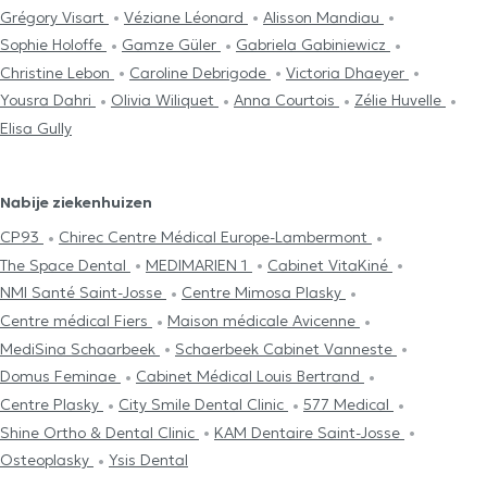
Grégory Visart
Véziane Léonard
Alisson Mandiau
Sophie Holoffe
Gamze Güler
Gabriela Gabiniewicz
Christine Lebon
Caroline Debrigode
Victoria Dhaeyer
Yousra Dahri
Olivia Wiliquet
Anna Courtois
Zélie Huvelle
Elisa Gully
Nabije ziekenhuizen
CP93
Chirec Centre Médical Europe-Lambermont
The Space Dental
MEDIMARIEN 1
Cabinet VitaKiné
NMI Santé Saint-Josse
Centre Mimosa Plasky
Centre médical Fiers
Maison médicale Avicenne
MediSina Schaarbeek
Schaerbeek Cabinet Vanneste
Domus Feminae
Cabinet Médical Louis Bertrand
Centre Plasky
City Smile Dental Clinic
577 Medical
Shine Ortho & Dental Clinic
KAM Dentaire Saint-Josse
Osteoplasky
Ysis Dental