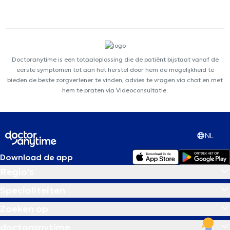
Doctoranytime is een totaaloplossing die de patiënt bijstaat vanaf de
eerste symptomen tot aan het herstel door hem de mogelijkheid te
bieden de beste zorgverlener te vinden, advies te vragen via chat en met
hem te praten via Videoconsultatie.
NL
Download de app
Regio's
Specialiteiten
Zoeken op
doctoranytime