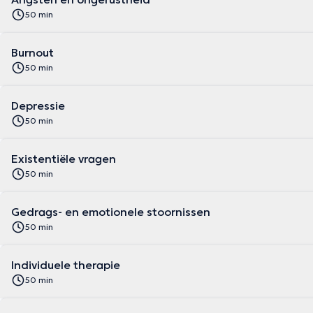
50 min
Burnout
50 min
Depressie
50 min
Existentiële vragen
50 min
Gedrags- en emotionele stoornissen
50 min
Individuele therapie
50 min