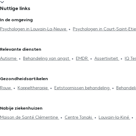
Nuttige links
In de omgeving
Psychologen in Louvain-La-Neuve
Psychologen in Court-Saint-Et
Psychologen in Brussel
Psychologen in Genappe
Psychologen i
Psychologen in Etterbeek
Psychologen in Lasne-Chapelle-Saint-
Relevante diensten
in Lasne
Psychologen in Genval
Psychologen in La Hulpe
Psy
Autisme
Behandeling van angst
EMDR
Assertiviteit
IQ Te
Psychologen in Walhain
Psychologen in Villers-La-Ville
Psycholo
Zelfvertrouwen
Rouw
Therapeutische hypnose
Koppeltherap
Stressmanagement
Eetstoornissen behandeling
Agressiebehe
Gezondheidsartikelen
Behandeling slaapproblemen
Rouw
Koppeltherapie
Eetstoornissen behandeling
Behandel
Stressmanagement
EMDR
Psychotherapie
Nabije ziekenhuizen
Maison de Santé Clémentine
Centre Tonaki
Louvain-la-Kiné
Médicale du Biéreau
Espace Médical Wavre-Limal
La Clinique 
Centre médical MEDIRIX
Lazeo Wavre
ESEAL Medical
Centr