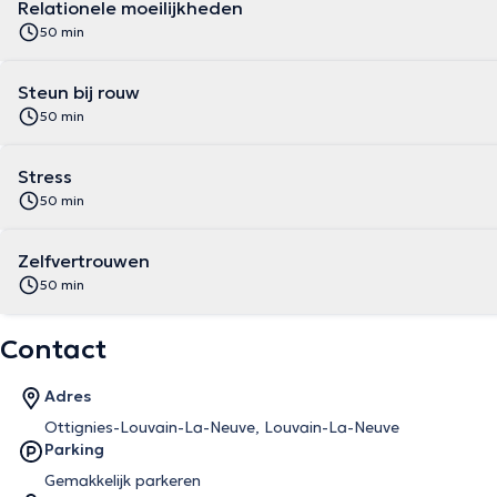
Relationele moeilijkheden
50 min
Steun bij rouw
50 min
Stress
50 min
Zelfvertrouwen
50 min
Contact
Adres
Ottignies-Louvain-La-Neuve, Louvain-La-Neuve
Parking
Gemakkelijk parkeren