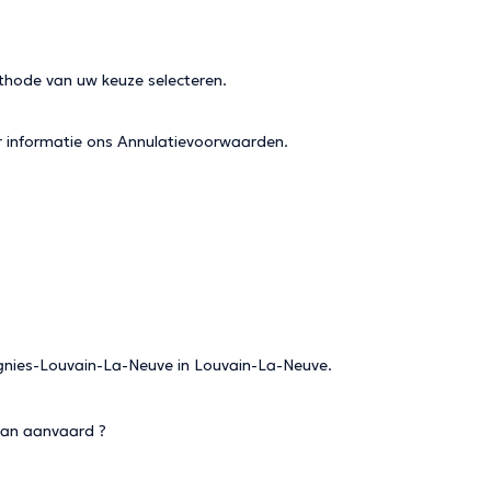
thode van uw keuze selecteren.
r informatie ons
Annulatievoorwaarden
.
ignies-Louvain-La-Neuve in Louvain-La-Neuve.
San aanvaard ?