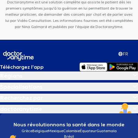
Doctoranytime est une solution complète qui assiste le patient dès les
premiers symptômes jusqu'à la guérison en lui permettant de trouver le
meilleur praticien, de demander des conseils par chat et de parler avec
lui par Vidéo Consultation. Les informations fournies ont été complétées
par Nina Galmard et publiées par l'équipe de Doctoranytime.
FR
Téléchargez l’app
Régions
Spécialisations
Recherchez par
doctoranytime
Nous révolutionnons la santé dans le monde
Grèce
Belgique
Mexique
Colombie
Équateur
Guatemala
Brésil