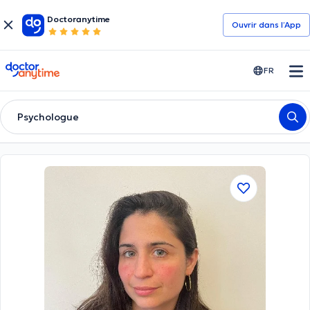
Doctoranytime
Ouvrir dans l’App
doctoranytime
FR
Psychologue