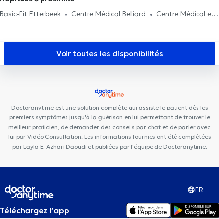
Basic-Fit Etterbeek
Centre Médical Belliard
Centre Médical et
Paramédical Europe Schuman
Cabinet Dentaire Joyeuse entrée
Centre Chiropratique Bruxelles
Posturalhub
Cabinet
d'Ostéopathie Capiaumont
La Maison PsyCol
Centre Médical
Voir toutes les disponibilités
Jourdan
Centre PsyCol Schuman Lalaing
Cabinet-Nerviens
Brussels Dental
Centre Kiné +
Brussels Skin Center - Quartier
Européen
European Skin Clinic
MAKAULA MediConsult
Elite
Dental Clinique
Eurocare Medical Center
Michel-Ange Center
Doctoranytime est une solution complète qui assiste le patient dès les
Skin Medical Laser
premiers symptômes jusqu'à la guérison en lui permettant de trouver le
meilleur praticien, de demander des conseils par chat et de parler avec
lui par Vidéo Consultation. Les informations fournies ont été complétées
par Layla El Azhari Daoudi et publiées par l'équipe de Doctoranytime.
FR
Téléchargez l’app