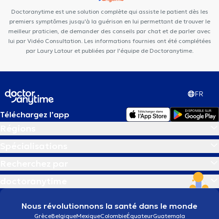
Miraflore
Ophtara Medical Center
Radiologie La Cambre
Doctoranytime est une solution complète qui assiste le patient dès les
premiers symptômes jusqu'à la guérison en lui permettant de trouver le
meilleur praticien, de demander des conseils par chat et de parler avec
lui par Vidéo Consultation. Les informations fournies ont été complétées
par Laury Latour et publiées par l'équipe de Doctoranytime.
FR
Téléchargez l’app
Régions
Spécialisations
Recherchez par
doctoranytime
Nous révolutionnons la santé dans le monde
Grèce
Belgique
Mexique
Colombie
Équateur
Guatemala