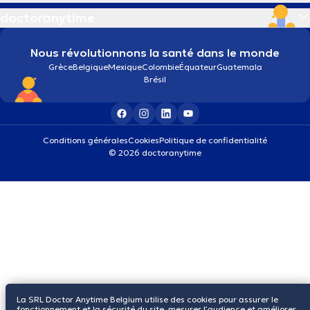
doctoranytime
Nous révolutionnons la santé dans le monde
Grèce
Belgique
Mexique
Colombie
Équateur
Guatemala
Brésil
Conditions générales
Cookies
Politique de confidentialité
© 2026 doctoranytime
La SRL Doctor Anytime Belgium utilise des cookies pour assurer le
fonctionnement et la sécurité du site, mesurer l’audience et améliorer