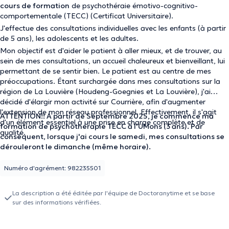
cours de formation
de psychothéraie émotivo-cognitivo-
comportementale (TECC) (Certificat Universitaire).
J'effectue des consultations individuelles avec les enfants (à partir
de 5 ans), les adolescents et les adultes.
Mon objectif est d'aider le patient à aller mieux, et de trouver, au
sein de mes consultations, un accueil chaleureux et bienveillant, lui
permettant de se sentir bien. Le patient est au centre de mes
préoccupations. Étant surchargée dans mes consultations sur la
région de La Louvière (Houdeng-Goegnies et La Louvière), j'ai
décidé d'élargir mon activité sur Courrière, afin d'augmenter
l'extension de mon réseau professionnel. Effectivement, il s'agit
ATTENTION!! A partir de Septembre 2025, je commence ma
d'un élément essentiel à une prise en charge complète et de
formation de psychothérapie TECC à l'UMons (3 ans). Par
qualité.
conséquent, lorsque j'ai cours le samedi, mes consultations se
dérouleront le dimanche (même horaire).
Numéro d'agrément: 982235501
La description a été éditée par l'équipe de Doctoranytime et se base
sur des informations vérifiées.