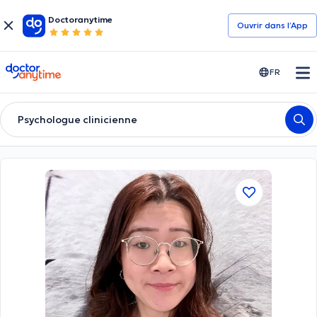
Doctoranytime
Ouvrir dans l’App
doctoranytime
FR
Psychologue clinicienne