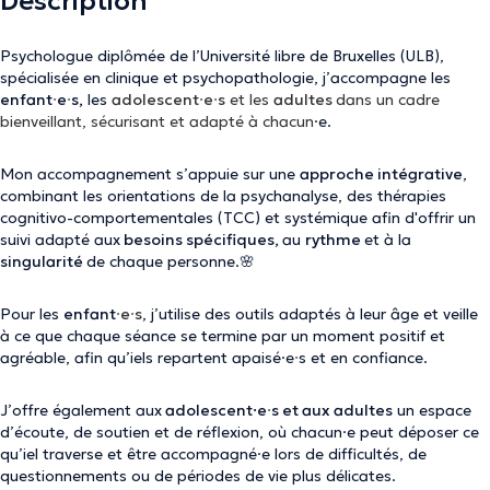
Description
Psychologue diplômée de l’Université libre de Bruxelles (ULB),
spécialisée en clinique et psychopathologie, j’accompagne les
enfant
·
e
·
s,
les
adolescent
·
e
·
s
et les
adultes
dans un cadre
bienveillant, sécurisant et adapté à chacun
·e.
Mon accompagnement s’appuie sur une
approche intégrative
,
combinant les orientations de la psychanalyse, des thérapies
cognitivo-comportementales (TCC) et systémique afin d'offrir un
suivi adapté aux
besoins spécifiques,
au
rythme
et à la
singularité
de chaque personne.🌸
Pour les
enfant
·
e
·
s
, j’utilise des outils adaptés à leur âge et veille
à ce que chaque séance se termine par un moment positif et
agréable, afin qu’iels repartent apaisé·e
·
s et en confiance.
J’offre également aux
adolescent·e
·
s et aux adultes
un espace
d’écoute, de soutien et de réflexion, où chacun·e peut déposer ce
qu’iel traverse et être accompagné·e lors de difficultés, de
questionnements ou de périodes de vie plus délicates.