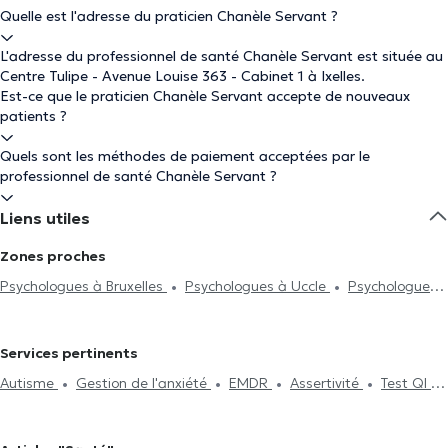
Quelle est l'adresse du praticien Chanèle Servant ?
L'adresse du professionnel de santé Chanèle Servant est située au
Centre Tulipe - Avenue Louise 363 - Cabinet 1 à Ixelles.
Est-ce que le praticien Chanèle Servant accepte de nouveaux
patients ?
Quels sont les méthodes de paiement acceptées par le
professionnel de santé Chanèle Servant ?
Liens utiles
Zones proches
Psychologues à Bruxelles
Psychologues à Uccle
Psychologues
à Braine-Le-Comte
Psychologues à Etterbeek
Psychologues à
Saint-Gilles
Psychologues à Forest
Psychologues à
Services pertinents
Auderghem
Psychologues à Louvain-La-Neuve
Psychologues à
Autisme
Gestion de l'anxiété
EMDR
Assertivité
Test QI
Watermael-Boitsfort
Psychologues à Schaerbeek
Traitement du burnout
Dépendance et addiction
Confiance en
Psychologues à Namur
Psychologues à Woluwe-Saint-Pierre
soi
Deuil
Hypnothérapie
Thérapie de couple
Psychanalyse
Psychologues à Neupré
Psychologues à Braine-Le-Château