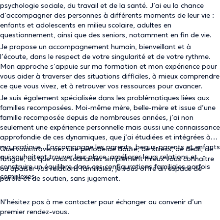
psychologie sociale, du travail et de la santé. J’ai eu la chance
d’accompagner des personnes à différents moments de leur vie :
enfants et adolescents en milieu scolaire, adultes en
questionnement, ainsi que des seniors, notamment en fin de vie.
Je propose un accompagnement humain, bienveillant et à
l’écoute, dans le respect de votre singularité et de votre rythme.
Mon approche s’appuie sur ma formation et mon expérience pour
vous aider à traverser des situations difficiles, à mieux comprendre
ce que vous vivez, et à retrouver vos ressources pour avancer.
Je suis également spécialisée dans les problématiques liées aux
familles recomposées. Moi-même mère, belle-mère et issue d’une
famille recomposée depuis de nombreuses années, j’ai non
seulement une expérience personnelle mais aussi une connaissance
approfondie de ces dynamiques, que j’ai étudiées et intégrées à
ma pratique. J’accompagne les parents, beaux-parents et enfants
Que vous traversiez une période de doute, de stress, de deuil, de
qui souhaitent trouver leur place, améliorer leurs relations et
fatigue, ou que vous souhaitiez simplement mieux vous connaître
construire un équilibre dans ces configurations familiales parfois
ou apaiser vos relations familiales, je vous offre un espace de
complexes.
parole et de soutien, sans jugement.
N’hésitez pas à me contacter pour échanger ou convenir d’un
premier rendez-vous.