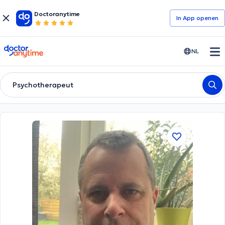
Doctoranytime
In App openen
doctoranytime
NL
Psychotherapeut