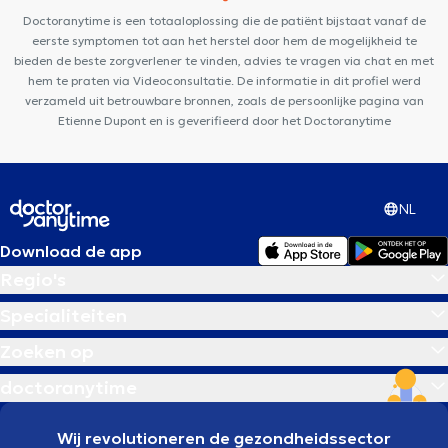
Centenaire
Centre Epione
Proxima Wavre
2B Clinic
Doctoranytime is een totaaloplossing die de patiënt bijstaat vanaf de
eerste symptomen tot aan het herstel door hem de mogelijkheid te
bieden de beste zorgverlener te vinden, advies te vragen via chat en met
hem te praten via Videoconsultatie. De informatie in dit profiel werd
verzameld uit betrouwbare bronnen, zoals de persoonlijke pagina van
Etienne Dupont en is geverifieerd door het Doctoranytime
NL
Download de app
Regio's
Specialiteiten
Zoeken op
doctoranytime
Wij revolutioneren de gezondheidssector