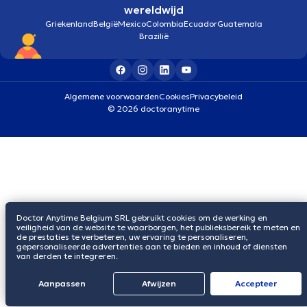
wereldwijd
Griekenland
België
Mexico
Colombia
Ecuador
Guatemala
Brazilië
Algemene voorwaarden
Cookies
Privacybeleid
© 2026 doctoranytime
Doctor Anytime Belgium SRL gebruikt cookies om de werking en
veiligheid van de website te waarborgen, het publieksbereik te meten en
de prestaties te verbeteren, uw ervaring te personaliseren,
gepersonaliseerde advertenties aan te bieden en inhoud of diensten
van derden te integreren.
Aanpassen
Afwijzen
Αccepteer