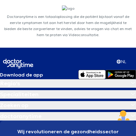
Doctoranytime is een totaaloplossing die de patiënt bijstaat vanaf de
eerste symptomen tot aan het herstel door hem de mogelijkheid te
bieden de beste zorgverlener te vinden, advies te vragen via chat en met
hem te praten via Videoconsultatie.
NL
Download de app
Regio's
Specialiteiten
Zoeken op
doctoranytime
Wij revolutioneren de gezondheidssector