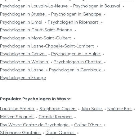
Psychologen in Louvain-La-Neuve
Psychologen in Bousval
Psychologen in Brussel
Psychologen in Genappe
Psychologen in Limal
Psychologen in Rixensart
Psychologen in Court-Saint-Etienne
Psychologen in Mont-Saint-Guibert
Psychologen in Lasne-Chapelle-Saint-Lambert
Psychologen in Genval
Psychologen in La Hulpe
Psychologen in Walhain
Psychologen in Chastre
Psychologen in Lasne
Psychologen in Gembloux
Psychologen in Ernage
Populaire Psychologen in Wavre
Laureline Amerio
Stephanie Coolen
Julia Soille
Noémie Bar
Maïven Socquet
Camille Kempen
Psy Wavre Centre de Psychologie
Coline D'Heur
Stéphanie Gauthier
Diane Queiros