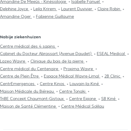
Amandine De Meeûs - Kinésiologie
Isabelle Fanuel
Delphine Joyce
Leila Krirem
Laurent Duvivier
Claire Robin
Amandine Oger
Fabienne Guillaume
Nabije ziekenhuizen
Centre médical des 4 sapins
Cabinet du Docteur Abrassart (Avenue Daudet)
ESEAL Medical
Lazeo Wavre
Clinique du bois de la pierre
Centre médical du Centenaire
Proxima Wavre
Centre de Plein Être
Espace Médical Wavre-Limal
2B Clinic
CentrEmergences
Centre Kinos
Louvain-la-Kiné
Maison Médicale du Biéreau
Centre Tonaki
TriBE Concept Chaumont-Gistoux
Centre Epione
SB Kiné
Maison de Santé Clémentine
Centre Médical Solilau