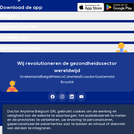
Download de app
Regio's
Specialiteiten
Zoeken op
doctoranytime
Wij revolutioneren de gezondheidssector
wereldwijd
Griekenland
België
Mexico
Colombia
Ecuador
Guatemala
Brazilië
Algemene voorwaarden
Cookies
Privacybeleid
Doctor Anytime Belgium SRL gebruikt cookies om de werking en
© 2026 doctoranytime
veiligheid van de website te waarborgen, het publieksbereik te meten
en de prestaties te verbeteren, uw ervaring te personaliseren,
gepersonaliseerde advertenties aan te bieden en inhoud of diensten
van derden te integreren.