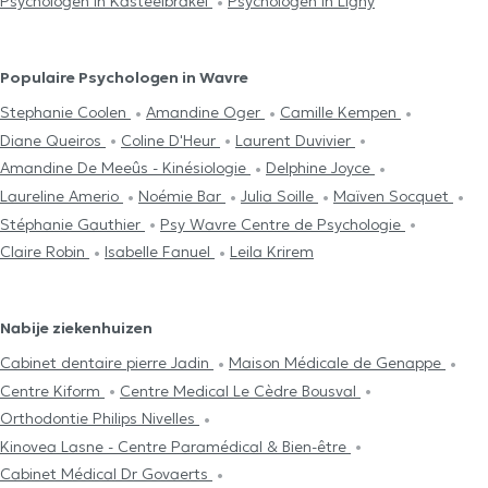
Psychologen in Kasteelbrakel
Psychologen in Ligny
Populaire Psychologen in Wavre
Stephanie Coolen
Amandine Oger
Camille Kempen
Diane Queiros
Coline D'Heur
Laurent Duvivier
Amandine De Meeûs - Kinésiologie
Delphine Joyce
Laureline Amerio
Noémie Bar
Julia Soille
Maïven Socquet
Stéphanie Gauthier
Psy Wavre Centre de Psychologie
Claire Robin
Isabelle Fanuel
Leila Krirem
Nabije ziekenhuizen
Cabinet dentaire pierre Jadin
Maison Médicale de Genappe
Centre Kiform
Centre Medical Le Cèdre Bousval
Orthodontie Philips Nivelles
Kinovea Lasne - Centre Paramédical & Bien-être
Cabinet Médical Dr Govaerts