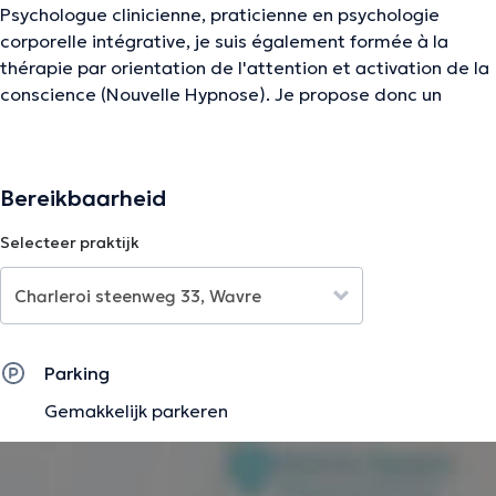
Psychologue clinicienne, praticienne en psychologie
corporelle intégrative, je suis également formée à la
thérapie par orientation de l'attention et activation de la
conscience (Nouvelle Hypnose). Je propose donc un
accompagnement psycho-corporel.
La personne est accueillie dans sa globalité, tant sur le
plan corporel, que psychique et spirituel. Une attention
Bereikbaarheid
particulière est accordée au corps pour une
Selecteer praktijk
compréhension plus fine de ses émotions, de ses
blocages afin de développer une meilleure présence à
soi-même et un mieux-être général.
Parking
Public :
Gemakkelijk parkeren
Adolescents, jeunes adultes, adultes
qui rencontrent des
difficultés dans la sphère familiale, dans les relations
avec les pairs, dans le cadre scolaire, les études, le