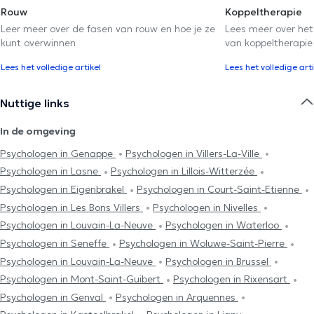
Rouw
Koppeltherapie
Leer meer over de fasen van rouw en hoe je ze
Lees meer over het
kunt overwinnen
van koppeltherapie
Lees het volledige artikel
Lees het volledige arti
Nuttige links
In de omgeving
Psychologen in Genappe
Psychologen in Villers-La-Ville
Psychologen in Lasne
Psychologen in Lillois-Witterzée
Psychologen in Eigenbrakel
Psychologen in Court-Saint-Etienne
Psychologen in Les Bons Villers
Psychologen in Nivelles
Psychologen in Louvain-La-Neuve
Psychologen in Waterloo
Psychologen in Seneffe
Psychologen in Woluwe-Saint-Pierre
Psychologen in Louvain-La-Neuve
Psychologen in Brussel
Psychologen in Mont-Saint-Guibert
Psychologen in Rixensart
Psychologen in Genval
Psychologen in Arquennes