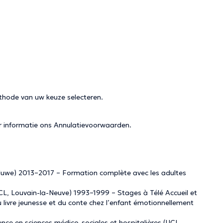
thode van uw keuze selecteren.
r informatie ons
Annulatievoorwaarden
.
luwe) 2013–2017 – Formation complète avec les adultes
UCL, Louvain-la-Neuve) 1993–1999 – Stages à Télé Accueil et
 livre jeunesse et du conte chez l’enfant émotionnellement
ence en sciences médico-sociales et hospitalières (UCL,