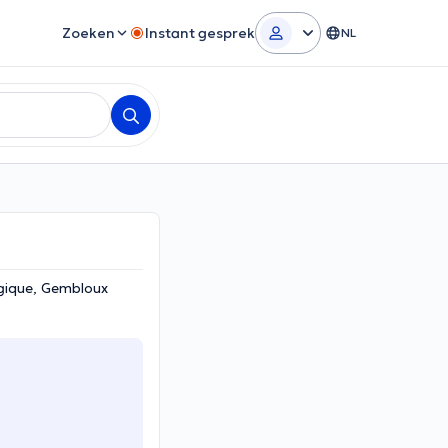
Zoeken
Instant gesprek
NL
lgique, Gembloux