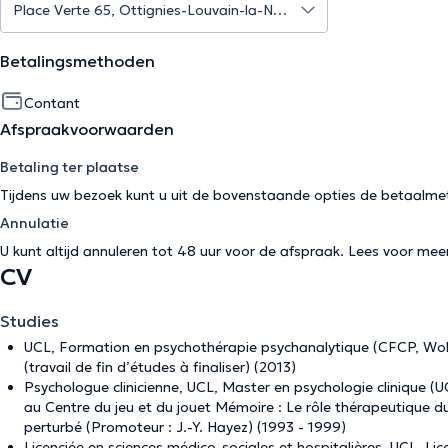
Betalingsmethoden
Contant
Afspraakvoorwaarden
Betaling ter plaatse
Tijdens uw bezoek kunt u uit de bovenstaande opties de betaalme
Annulatie
U kunt altijd annuleren tot 48 uur voor de afspraak. Lees voor mee
CV
Studies
UCL, Formation en psychothérapie psychanalytique (CFCP, Wo
(travail de fin d’études à finaliser) (2013)
Psychologue clinicienne, UCL, Master en psychologie clinique (
au Centre du jeu et du jouet Mémoire : Le rôle thérapeutique du
perturbé (Promoteur : J.-Y. Hayez) (1993 - 1999)
Licenciée en sciences médico-sociales et hospitalières, UCL, Lic