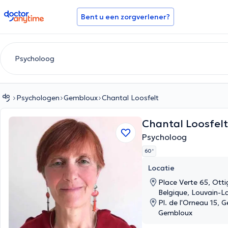
doctoranytime
Bent u een zorgverlener?
Psychologen
Gembloux
Chantal Loosfelt
Chantal Loosfel
Psycholoog
60 '
Locatie
Place Verte 65, Ott
Belgique, Louvain-L
Pl. de l'Orneau 15, 
Gembloux