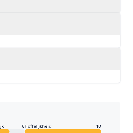
jk
8
Hoffelijkheid
10