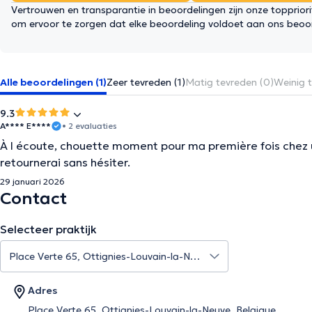
Vertrouwen en transparantie in beoordelingen zijn onze topprior
om ervoor te zorgen dat elke beoordeling voldoet aan ons beoo
Alle beoordelingen (1)
Zeer tevreden (1)
Matig tevreden (0)
Weinig t
9.3
A**** E****
• 2 evaluaties
À l écoute, chouette moment pour ma première fois chez un 
retournerai sans hésiter.
29 januari 2026
Contact
Selecteer praktijk
Adres
Place Verte 65, Ottignies-Louvain-la-Neuve, Belgique,