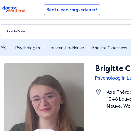
doctoranytime
Bent u een zorgverlener?
Psychologen
Louvain-La-Neuve
Brigitte Claessens
Brigitte 
Psycholoog in L
Axe Thérap
1348 Louva
Neuve, Wa