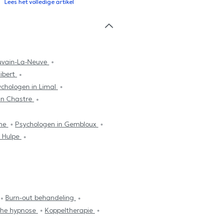
Lees het volledige artikel
ouvain-La-Neuve
ibert
chologen in Limal
in Chastre
sne
Psychologen in Gembloux
a Hulpe
Burn-out behandeling
che hypnose
Koppeltherapie