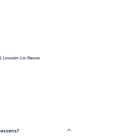
té | Louvain-La-Neuve
aessens?