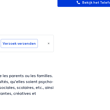
Bekijk het Tel
Verzoek verzenden
 les parents ou les familles.
ultés, qu'elles soient psycho-
ciales, scolaires, etc., ainsi
lantes, créatives et
ultés de trouver soi-même les
l'avant et d'acquérir de