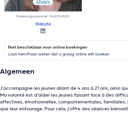
2 Foto's
Erkenningsnummer: 942234306
Website
Niet beschikbaar voor online boekingen
Laat hem/haar weten dat u graag online wilt boeken
Algemeen
J'accompagne les jeunes allant de 4 ans à 21 ans, ainsi que
Ma volonté est d'aider les jeunes faisant face à des diffic
affectives, émotionnelles, comportementales, familiales, so
que leur entourage. Pour cela, j'offre des séances bienveil
individualisées qui vont permettre de développer les fac
solutions aux problèmes rencontrés, et ce, afin d'aller de 