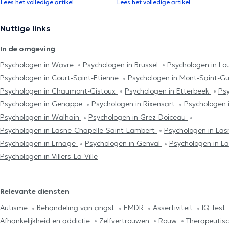
Lees het volledige artikel
Lees het volledige artikel
Nuttige links
In de omgeving
Psychologen in Wavre
Psychologen in Brussel
Psychologen in L
Psychologen in Court-Saint-Etienne
Psychologen in Mont-Saint-Gu
Psychologen in Chaumont-Gistoux
Psychologen in Etterbeek
Psy
Psychologen in Genappe
Psychologen in Rixensart
Psychologen 
Psychologen in Walhain
Psychologen in Grez-Doiceau
Psychologen in Lasne-Chapelle-Saint-Lambert
Psychologen in La
Psychologen in Ernage
Psychologen in Genval
Psychologen in L
Psychologen in Villers-La-Ville
Relevante diensten
Autisme
Behandeling van angst
EMDR
Assertiviteit
IQ Test
Afhankelijkheid en addictie
Zelfvertrouwen
Rouw
Therapeutis