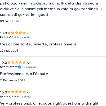
psikologa kendim gidiyorum ama lk defa oğlumla seans
aldık ve Selin hanım çok memnun kaldım çok tecrübeli llk
seansizdi çok verimli gecti
09 June 2026
10.0
R**** O****
• 1 review
très accueillante, ouverte, professionnelle
26 May 2026
10.0
N**** A****
• 2 reviews
Professionnelle, a l'écoute
11 December 2025
10.0
R**** O****
• 1 review
Very professional, à l’écoute, right questions with right