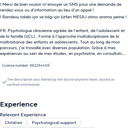
! Merci de bien vouloir m’envoyer un SMS pour une demande de
rendez-vous ou d’information au lieu d’un appel !
! Randevu talebi için ve bilgi için lütfen MESAJ atınız arama yerine !
FR: Psychologue clinicienne agréée de l’enfant, de l’adolescent et
de la famille (UCL) . Formé à l’approche multidisciplinaire de la
maltraitance des enfants et adolescents. Tout au long de mon
parcours, j’ai travaillé avec diverses population. Grâce à mes
expériences au sein de mes études, en psychiatrie, en consultation
au sein d’une maison médicale, j’ai pu accompagner des
adolescents et adultes ayant divers symptômes.Je m’adapte à la
License number: 962234406
demande et aux besoins du patient tout en me basant sur
différentes connaissances psychanalytiques, systémique. Je
The description was edited by the doctoranytime team, based on
propose des consultations individuelles ou en famille pour diverses
verified information.
situations. J’accueille les enfants, adolescents et adultes ayant
besoin d’un espace bienveillant au sein duquel ils peuvent déposer.
Je suis disponible à vous écouter, vous accompagner et vous
Experience
soutenir tout en respectant le secret professionnel. N’hésitez pas à
me contacter pour davantage d’informations. TR: Cocuk, ergen ve
Relevant Experience
aile klinik psikoloğu (UCL). Çocuk ve ergen istismarları konusunda
eğitim aldim. Kariyerim boyunca çeşitli danışanlarla çalıştım. Eğitimim
Children
Psychological support
sırasında, psikiyatride ve bir tıp merkezinde danışman olarak