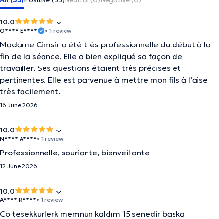
All (33)
Positive (33)
Neutral (0)
Negative (0)
10.0
O**** E****
• 1 review
Madame Cimsir a été très professionnelle du début à la
fin de la séance. Elle a bien expliqué sa façon de
travailler. Ses questions étaient très précises et
pertinentes. Elle est parvenue à mettre mon fils à l’aise
très facilement.
16 June 2026
10.0
N**** A****
• 1 review
Professionnelle, souriante, bienveillante
12 June 2026
10.0
A**** R****
• 1 review
Co tesekkurlerk memnun kaldım 15 senedir baska