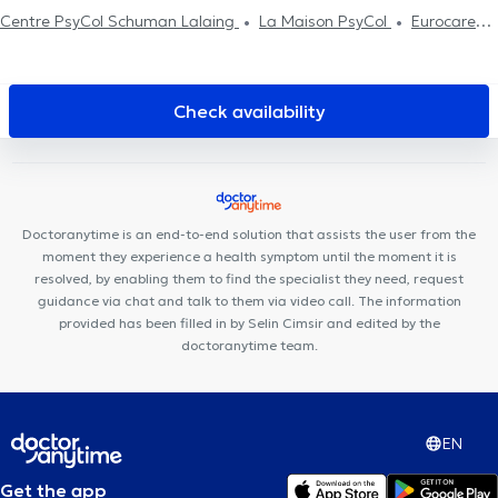
Centre PsyCol Schuman Lalaing
La Maison PsyCol
Eurocare
Medical Center
Brussels Skin Center - European Quarter
PsychoLudo
Medical Center Eurocare
Kio Medical Center
Belliard
Mazi Medical Center Belliard
Kiné - Ostéo Schuman
Check availability
European Medical Center
Cabinet Dentaire Joyeuse entrée
Centre Médical et Paramédical Europe Schuman
BeNomad
Centre Médical Belliard
Michel-Ange Center
Brussels Dental
Basic-Fit Etterbeek
European Skin Clinic
Shine Ortho & Dental
Doctoranytime is an end-to-end solution that assists the user from the
Clinic
KAM Dentaire Saint-Josse
moment they experience a health symptom until the moment it is
resolved, by enabling them to find the specialist they need, request
guidance via chat and talk to them via video call. The information
provided has been filled in by Selin Cimsir and edited by the
doctoranytime team.
EN
Get the app