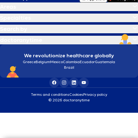
Areas
Specialties
Search by
doctoranytime
We revolutionize healthcare globally
Greece
Belgium
Mexico
Colombia
Ecuador
Guatemala
Brazil
Terms and conditions
Cookies
Privacy policy
© 2026 doctoranytime