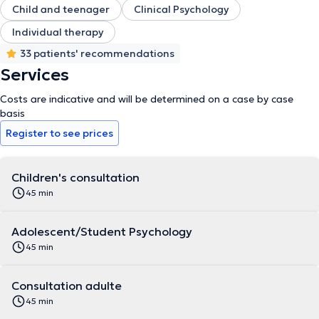
Child and teenager
Clinical Psychology
edindiğim deneyimler sayesinde, çeşitli semptomları olan ergenler ve
yetişkinlerle çalışabildim. Psikanalitik ve sistemik bilgilere
Individual therapy
dayanarak hastanın ihtiyaçlarına ve isteklerine uyum
33 patients' recommendations
sağlıyorum.Çeşitli durumlar için bireysel veya aile danışmanlığı
sunuyorum. Duygularını ifade edebilecekleri şefkatli bir alana ihtiyaç
Services
duyan çocukları, gençleri, ve yetişkinleri kabul ediyorum. Mesleki
gizliliğe saygı göstererek sizi dinlemeye, eşlik etmeye ve
Costs are indicative and will be determined on a case by case
desteklemeye hazırım. Daha fazla bilgi için lütfen benimle iletişime
basis
geçmekten çekinmeyin.
Register to see prices
Children's consultation
45 min
Adolescent/Student Psychology
45 min
Consultation adulte
45 min