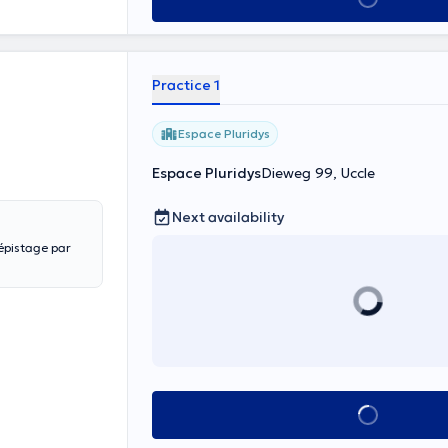
Practice 1
Espace Pluridys
Espace Pluridys
Dieweg 99, Uccle
Next availability
Dépistage par
See all