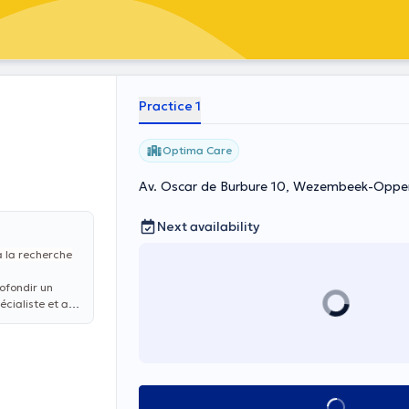
Practice 1
Optima Care
Av. Oscar de Burbure 10, Wezembeek-Opp
Next availability
à la recherche
ofondir un
cialiste et au
See all