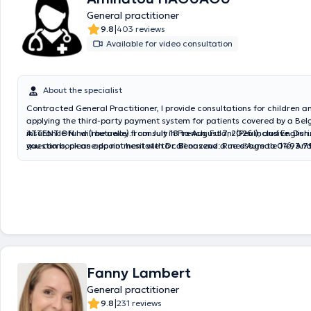
General practitioner
|
9.8
403 reviews
Available for video consultation
About the specialist
Contracted General Practitioner, I provide consultations for children a
applying the third-party payment system for patients covered by a Bel
insurance fund (mutuelle). I consult in French, Fulani (Peul), and English
ATTENTION
I will be away from
July 18 to August 7, 2026 inclusive
. Duri
questions, please do not hesitate to call or send a message to
you can book an appointment with
Dr. Benazzuz
: Rue d’Aumale 116, An
0493.79
0493.77.71.37
or
Dr. TAMMAKTI
02.411.94.18
.
Fanny Lambert
General practitioner
|
9.8
231 reviews