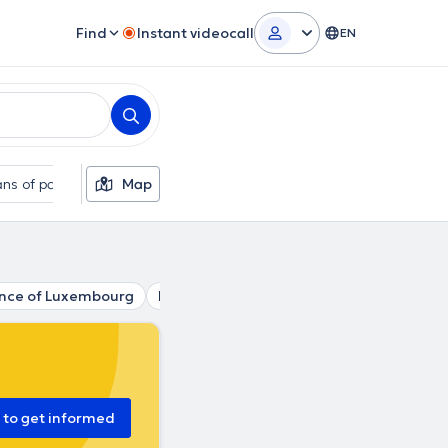
Find
Instant videocall
EN
ns of payment
Map
Additional filters
ince of Luxembourg
Region of Namur
Walloon Brabant
t to get informed