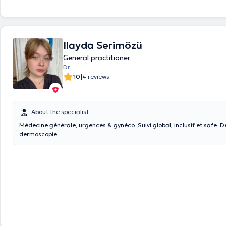
Ilayda Serimözü
General practitioner
Dr.
|
10
4 reviews
About the specialist
Médecine générale, urgences & gynéco. Suivi global, inclusif et safe. 
dermoscopie.