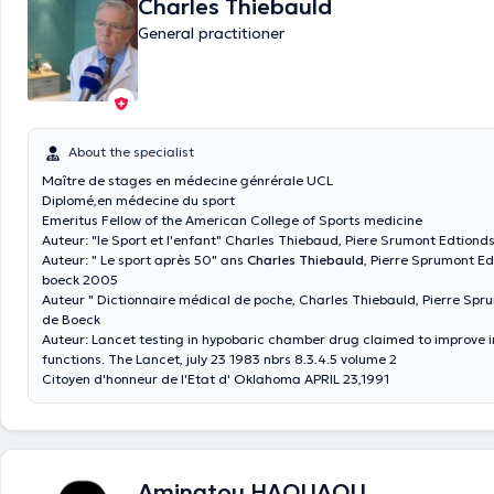
Charles Thiebauld
General practitioner
About the specialist
Maître de stages en médecine génrérale UCL
Diplomé,en médecine du sport
Emeritus Fellow of the American College of Sports medicine
Auteur: " Le sport après 50" ans
Charles Thiebauld
, Pierre Sprumont Ed
boeck 2005
Auteur " Dictionnaire médical de poche, Charles Thiebauld, Pierre Sprumont Editions
de Boeck
Auteur: Lancet testing in hypobaric chamber drug claimed to improve impaired brain
functions. The Lancet, july 23 1983 nbrs 8.3.4.5 volume 2
Citoyen d'honneur de l'Etat d' Oklahoma APRIL 23,1991
Aminatou HAOUAOU