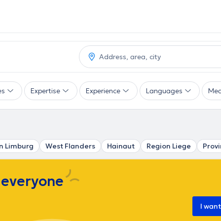
es
Expertise
Experience
Languages
Mea
n Limburg
West Flanders
Hainaut
Region Liege
Prov
s everyone
I wan