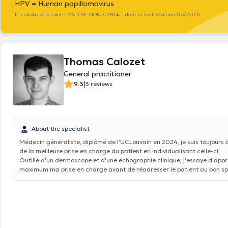
HPV = Human papillomavirus
In collaboration with MSD BE-NON-02864 – date of last revision 06/2026
Thomas Calozet
General practitioner
|
9.3
3 reviews
About the specialist
Médecin généraliste, diplômé de l'UCLouvain en 2024, je suis toujours 
de la meilleure prise en charge du patient en individualisant celle-ci.
Outillé d'un dermoscope et d'une échographie clinique, j'essaye
d'appr
maximum ma prise en charge avant de réadresser le patient au bon spé
bon moment.