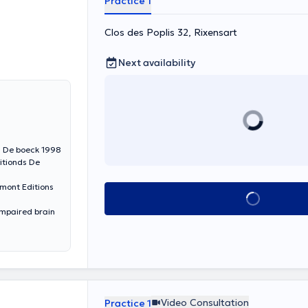
Practice 1
Clos des Poplis 32, Rixensart
Next availability
Auteur: "le Sport et l'enfant" Charles Thiebaud, Piere Srumont Edtionds De boeck 1998
itionds De
See all
Video Consultation
Practice 1