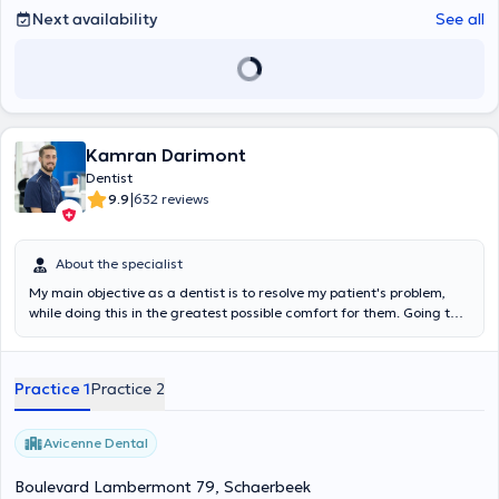
Next availability
See all
Kamran Darimont
Dentist
|
9.9
632 reviews
About the specialist
My main objective as a dentist is to resolve my patient's problem,
while doing this in the greatest possible comfort for them. Going to
the dentist is not pleasant for anyone, that's why I try to establish a
relationship of trust so that the patient feels comfortable and is not
stressed. I always take the time to explain the problem, what caused
Practice 1
Practice 2
it, what needs to be done to resolve it, and what needs to be done to
prevent it from happening again. Do not hesitate to ask me your
questions during your consultation, I will answer you with great
Avicenne Dental
pleasure.
Boulevard Lambermont 79, Schaerbeek