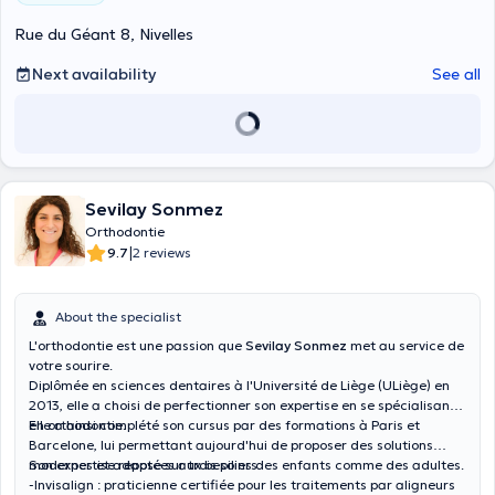
calendar.
Rue du Géant 8, Nivelles
Next availability
See all
Sevilay Sonmez
Orthodontie
|
9.7
2 reviews
About the specialist
L'orthodontie est une passion que
Sevilay Sonmez
met au service de
votre sourire.
Diplômée en sciences dentaires à l'Université de Liège (ULiège) en
2013, elle a choisi de perfectionner son expertise en se spécialisant
en orthodontie.
​Elle a ainsi complété son cursus par des formations à Paris et
Barcelone, lui permettant aujourd'hui de proposer des solutions
modernes et adaptées aux besoins des enfants comme des adultes.
​Son expertise repose sur trois piliers:
-Invisalign : praticienne certifiée pour les traitements par aligneurs