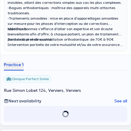
invisibles, allant des corrections simples aux cas les plus complexes.
​-Bagues orthodontiques : maîtrise des appareils multi-attaches
traditionnels.
-​Traitements amovibles : mise en place d'appareillages amovibles
sur mesure pour les phases d'interception ou de corrections
spécifiques.
​Madame Sonmez s'efforce d'allier son expertise et son écoute
bienveillante afin d'offrir, à chaque patient, un plan de traitement
personnalisé et de qualité.
Tarif de la première consultation orthodontique: de 70€ à 90€
(intervention partielle de votre mutualité et/ou de votre assurance
complémentaire éventuelle).
Practice 1
Clinique Perfect Smile
Rue Simon Lobet 124, Verviers, Verviers
Next availability
See all