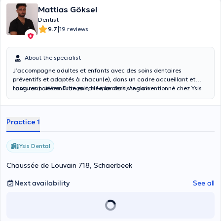
Mattias Göksel
Dentist
|
9.7
19 reviews
About the specialist
J’accompagne adultes et enfants avec des soins dentaires
préventifs et adaptés à chacun(e), dans un cadre accueillant et
rassurant. Je consulte en tant que dentiste conventionné chez Ysis
Langues parlées: Français, Néerlandais, Anglais.
Dental.
Practice 1
Ysis Dental
Chaussée de Louvain 718, Schaerbeek
Next availability
See all