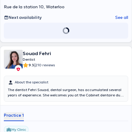
Rue de la station 10, Waterloo
Next availability
See all
Souad Fehri
Dentist
|
9.3
210 reviews
About the specialist
The dentist Fehri Souad, dental surgeon, has accumulated several
years of experience. She welcomes you at the Cabinet dentaire du
Midi located at Rue de Mérrode 123, on Wednesdays and Fridays
from 10 am to 7 pm. She will be pleased to welcome you with an open
heart and will do her utmost to meet all your needs. She speaks
Practice 1
French, English, Arabic and Romanian. Her specialties include
extractions, endodontics, general dentistry, cosmetic dentistry and
dentures. Feel free to make an appointment with her via her online
My Clinic