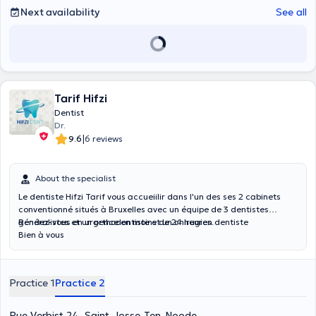
Next availability
See all
Tarif Hifzi
Dentist
Dr.
|
9.6
6 reviews
About the specialist
Le dentiste Hifzi Tarif vous accueiilir dans l'un des ses 2 cabinets
conventionné situés à Bruxelles avec un équipe de 3 dentistes
généralistes et un orthodontiste et un chirugien dentiste
Rendez-vous en urgence en moins de 24 heures.
Bien à vous
Practice 1
Practice 2
Rue Verbist 24, Saint-Josse-Ten-Noode