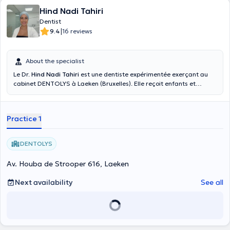
Hind Nadi Tahiri
Dentist
|
9.4
16 reviews
About the specialist
Le Dr.
Hind Nadi Tahiri
est une dentiste expérimentée exerçant au
cabinet DENTOLYS à Laeken (Bruxelles). Elle reçoit enfants et
adultes pour des soins de dentisterie générale, blanchiment,
traitements orthodontiques et urgences dentaires.
Practice 1
DENTOLYS
Av. Houba de Strooper 616, Laeken
Next availability
See all