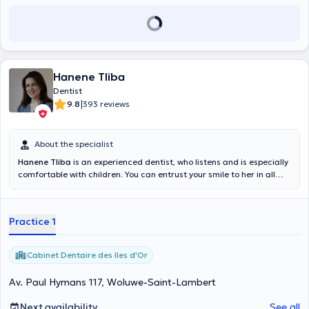
Hanene Tliba
Dentist
|
9.8
393 reviews
About the specialist
Hanene Tliba
is an experienced dentist, who listens and is especially
comfortable with children. You can entrust your smile to her in all
serenity because she is trained in quality cosmetic dentistry. She will
welcome you on Tuesdays and Wednesdays as well as every
Saturday. To make an appointment, please consult the online
Practice 1
calendar.
Cabinet Dentaire des Iles d'Or
Av. Paul Hymans 117, Woluwe-Saint-Lambert
Next availability
See all