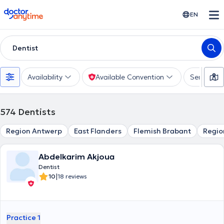
doctoranytime
EN
Dentist
Availability
Available Convention
Services
574
Dentists
Region Antwerp
East Flanders
Flemish Brabant
Regio
Abdelkarim Akjoua
Dentist
|
10
18 reviews
Practice 1