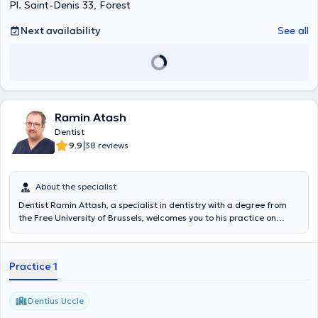
Pl. Saint-Denis 33, Forest
Next availability
See all
Ramin Atash
Dentist
|
9.9
38 reviews
About the specialist
Dentist Ramin Attash, a specialist in dentistry with a degree from
the Free University of Brussels, welcomes you to his practice on
Chaussée de Waterloo 877 in Uccle. Do not hesitate to make an
appointment with this practitioner!
Practice 1
Dentius Uccle