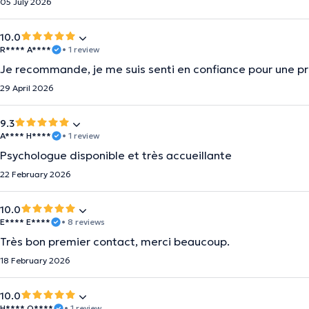
05 July 2026
10.0
R**** A****
• 1 review
Je recommande, je me suis senti en confiance pour une p
29 April 2026
9.3
A**** H****
• 1 review
Psychologue disponible et très accueillante
22 February 2026
10.0
E**** E****
• 8 reviews
Très bon premier contact, merci beaucoup.
18 February 2026
10.0
H**** O****
• 1 review