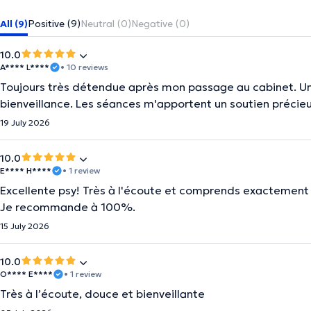
All (9)
Positive (9)
Neutral (0)
Negative (0)
10.0
A**** L****
• 10 reviews
Toujours très détendue après mon passage au cabinet. Une
bienveillance. Les séances m'apportent un soutien précieu
19 July 2026
10.0
E**** H****
• 1 review
Excellente psy! Très à l'écoute et comprends exactement 
Je recommande à 100%.
15 July 2026
10.0
O**** E****
• 1 review
Très à l’écoute, douce et bienveillante