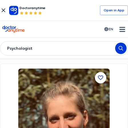
Doctoranytime
Open in Αpp
doctoranytime
EN
Psychologist