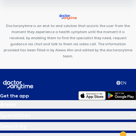
Schuman
Cabinet Dentaire Joyeuse entrée
Centre Médical
Belliard
BeNomad
Basic-Fit Etterbeek
Michel-Ange Center
Brussels Dental
European Skin Clinic
Shine Ortho & Dental
Doctoranytime is an end-to-end solution that assists the user from the
Clinic
Park Leopold Medical Centre
moment they experience a health symptom until the moment it is
resolved, by enabling them to find the specialist they need, request
guidance via chat and talk to them via video call. The information
provided has been filled in by Alexia Ahn and edited by the doctoranytime
team.
EN
Get the app
Areas
Specialties
Search by