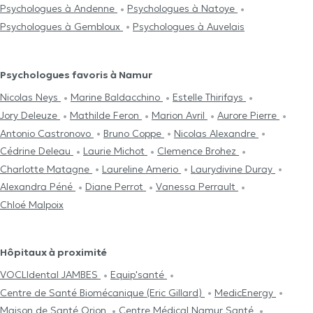
Psychologues à Andenne
Psychologues à Natoye
Psychologues à Gembloux
Psychologues à Auvelais
Psychologues favoris à Namur
Nicolas Neys
Marine Baldacchino
Estelle Thirifays
Jory Deleuze
Mathilde Feron
Marion Avril
Aurore Pierre
Antonio Castronovo
Bruno Coppe
Nicolas Alexandre
Cédrine Deleau
Laurie Michot
Clemence Brohez
Charlotte Matagne
Laureline Amerio
Laurydivine Duray
Alexandra Péné
Diane Perrot
Vanessa Perrault
Chloé Malpoix
Hôpitaux à proximité
VOCLIdental JAMBES
Equip'santé
Centre de Santé Biomécanique (Eric Gillard)
MedicEnergy
Maison de Santé Orion
Centre Médical Namur Santé