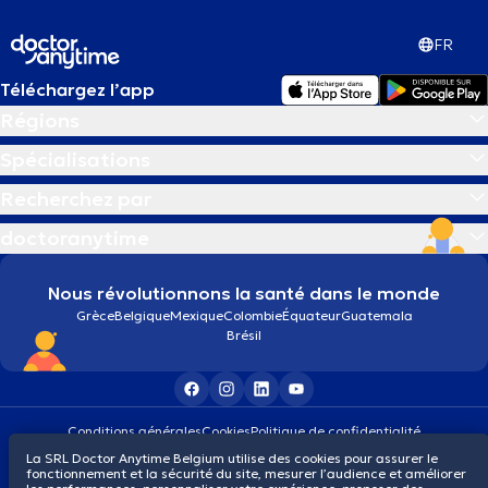
FR
Téléchargez l’app
Régions
Spécialisations
Recherchez par
doctoranytime
Nous révolutionnons la santé dans le monde
Grèce
Belgique
Mexique
Colombie
Équateur
Guatemala
Brésil
Conditions générales
Cookies
Politique de confidentialité
© 2026 doctoranytime
La SRL Doctor Anytime Belgium utilise des cookies pour assurer le
fonctionnement et la sécurité du site, mesurer l’audience et améliorer