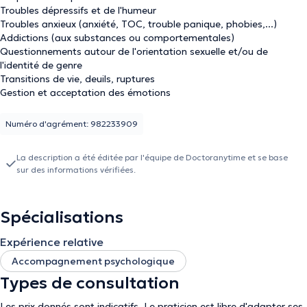
Troubles dépressifs et de l'humeur
Troubles anxieux (anxiété, TOC, trouble panique, phobies,...)
Addictions (aux substances ou comportementales)
Questionnements autour de l'orientation sexuelle et/ou de
l'identité de genre
Transitions de vie, deuils, ruptures
Gestion et acceptation des émotions
Difficultés relationnelles
Estime de soi et confiance en soi
Numéro d'agrément: 982233909
La description a été éditée par l'équipe de Doctoranytime et se base
sur des informations vérifiées.
Spécialisations
Expérience relative
Accompagnement psychologique
Types de consultation
Les prix donnés sont indicatifs. Le praticien est libre d'adapter ses