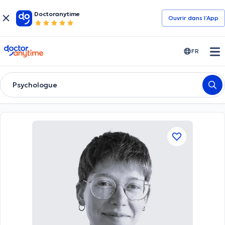
Doctoranytime
Ouvrir dans l’App
doctoranytime
FR
Psychologue