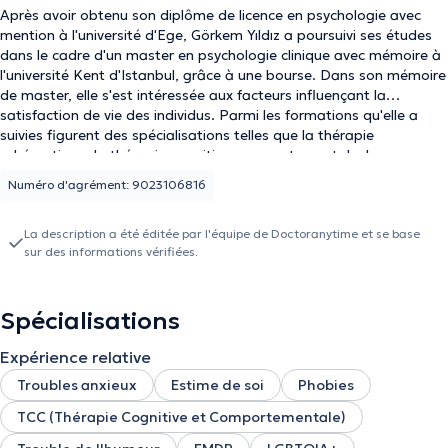
Après avoir obtenu son diplôme de licence en psychologie avec
mention à l'université d'Ege, Görkem Yıldız a poursuivi ses études
dans le cadre d'un master en psychologie clinique avec mémoire à
l'université Kent d'Istanbul, grâce à une bourse. Dans son mémoire
de master, elle s'est intéressée aux facteurs influençant la
satisfaction de vie des individus. Parmi les formations qu'elle a
suivies figurent des spécialisations telles que la thérapie
schématique, la thérapie cognitivo-comportementale, la
formation pédagogique, le conseil familial, l'art-thérapie
Numéro d'agrément: 9023106816
expressive, hypnothérapie et la thérapie EMDR. Entre 2021 et
2023, elle a travaillé comme assistante de recherche dans une
université privée, tout en exerçant en tant que psychologue
La description a été éditée par l'équipe de Doctoranytime et se base
sur des informations vérifiées.
clinicienne bénévole à l'hôpital français La Paix. Elle poursuit
actuellement ses activités en Belgique et reçoit des patients en
séances en ligne et en présentiel en anglais et en turc.
Spécialisations
Expérience relative
Troubles anxieux
Estime de soi
Phobies
TCC (Thérapie Cognitive et Comportementale)