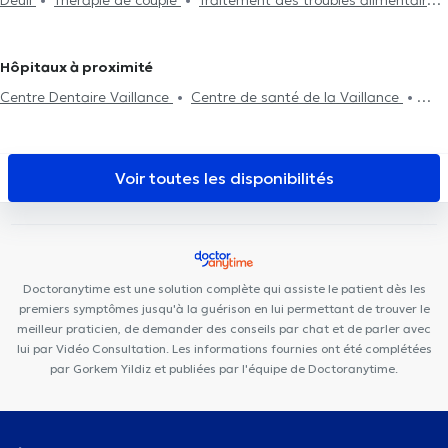
Traitement des troubles alimentaires
Gestion de la colère
Psychologues à Etterbeek
Psychologues à Drogenbos
Traitement de la dépression
Gestion de l'anxiété
Gestion
Thérapie systémique
Traitement des phobies
Traitement des
Psychologues à Neupré
du stress
EMDR
Psychothérapie
troubles du sommeil
Hôpitaux à proximité
Centre Dentaire Vaillance
Centre de santé de la Vaillance
KAM Dentaire Veeweyde
Centre Paramédical BMD
KS Medical
Center & Dentisterie Anderlecht
Dental Family Anderlecht
Centre Médical Prince de Liège
Centre pluridisciplinaire médecine
Voir toutes les disponibilités
générale, fonctionnelle et autisme
Centre Médical Médi-Santé
Anderlecht
Centre Médical Les Jasmins
ISI Clinic
Centre
Medical Med Elie
MediSina Anderlecht
Centre Médical phenix
Centre Médical Aurore
Maison Médicale Parc Astrid
Clinique
Doctoranytime est une solution complète qui assiste le patient dès les
du Prince
Medinsport
WestDent Medical Center
Centre
premiers symptômes jusqu'à la guérison en lui permettant de trouver le
Médical De Smet
meilleur praticien, de demander des conseils par chat et de parler avec
lui par Vidéo Consultation. Les informations fournies ont été complétées
par Gorkem Yildiz et publiées par l'équipe de Doctoranytime.