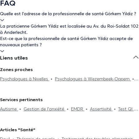
FAQ
Quelle est l'adresse de la professionnelle de santé Görkem Yildiz ?
La praticienne Görkem Yildiz est localisée au Av. du Roi-Soldat 102
à Anderlecht.
Est-ce que la professionnelle de santé Görkem Yildiz accepte de
nouveaux patients ?
Liens utiles
Zones proches
Psychologues à Nivelles
Psychologues à Wezembeek-Oppem
Psychologues à Molenbeek-Saint-Jean
Psychologues à Bruxelles
Psychologues à Forest
Psychologues à Saint-Gilles
Services pertinents
Psychologues à Ixelles
Psychologues à Berchem-Sainte-Agathe
Autisme
Gestion de l'anxiété
EMDR
Assertivité
Test QI
Psychologues à Koekelberg
Psychologues à Mons
Traitement du burnout
Dépendance et addiction
Confiance en
Psychologues à Namur
Psychologues à Uccle
Psychologues à
soi
Deuil
Hypnothérapie
Thérapie de couple
Psychanalyse
Dilbeek
Psychologues à Braine-Le-Château
Psychologues à
Articles "Santé"
Thérapie familiale
Psychothérapie
Gestion du stress
Schaerbeek
Psychologues à Jette
Psychologues à Ganshoren
Deuil
Thérapie de couple
Traitement des troubles alimentaires