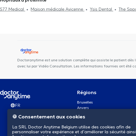
Hôpitaux à proximité
577 Medical
Maison médicale Avicenne
Ysis Dental
The Spa
Centre Médical de l'optimisme
Domus Feminae
Cabinet mé
Uperform Schaerbeek
Dentius EOCC
Centre médical du Tilleul
Colonel Bourg
Chirec Centre Médical Europe-Lambermont
MED
Doctoranytime est une solution complète qui assiste le patient dès 
avec lui par Vidéo Consultation. Les informations fournies ont été
Régions
Bruxelles
FR
Anvers
Gand
🍪 Consentement aux cookies
Charleroi
Liège
La SRL Doctor Anytime Belgium utilise des cookies afin de
Bruges
personnaliser votre expérience et d’améliorer la sécurité ainsi
Namur