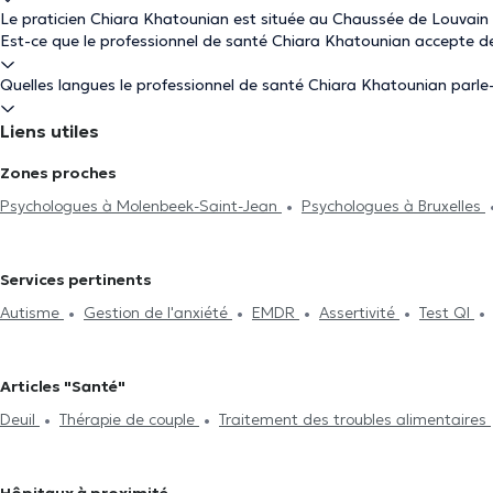
Le praticien Chiara Khatounian est située au Chaussée de Louvain
Est-ce que le professionnel de santé Chiara Khatounian accepte d
Quelles langues le professionnel de santé Chiara Khatounian parle-t
Liens utiles
Zones proches
Psychologues à Molenbeek-Saint-Jean
Psychologues à Bruxelles
Psychologues à Woluwe-Saint-Lambert
Psychologues à Etterbee
Pierre
Psychologues à Ixelles
Psychologues à Louvain-La-Neuv
Services pertinents
Ten-Noode
Psychologues à Sint-Stevens-Woluwe
Psychologue
Autisme
Gestion de l'anxiété
EMDR
Assertivité
Test QI
Psychologues à Forest
Psychologues à Auderghem
Psycholog
Confiance en soi
Deuil
Hypnothérapie
Thérapie de couple
Kraainem
Gestion du stress
Traitement des troubles alimentaires
Gestio
Articles "Santé"
phobies
Traitement des troubles du sommeil
Deuil
Thérapie de couple
Traitement des troubles alimentaires
Gestion du stress
EMDR
Psychothérapie