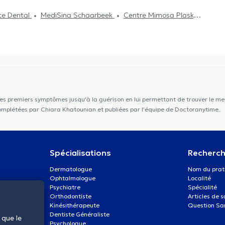
ce Dental
MediSina Schaarbeek
Centre Mimosa Plasky
dical 34
Schaerbeek Cabinet Vanneste
MCare
Centre Plasky
Osteoplasky
Amimo MesaCosa
IMARIEN 1
Thérapie Corporelle Mai 68
les premiers symptômes jusqu'à la guérison en lui permettant de trouver le mei
 complétées par Chiara Khatounian et publiées par l'équipe de Doctoranytime.
Spécialisations
Recherch
Dermatologue
Nom du prat
Ophtalmologue
Localité
Psychiatre
Spécialité
Orthodontiste
Articles de 
Kinésithérapeute
Question Sa
Dentiste Généraliste
 que le
Psychologue