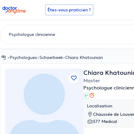
doctoranytime
Êtes-vous praticien ?
Psychologues
Schaerbeek
Chiara Khatounian
Chiara Khatoun
Master
Psychologue clinicien
1 '
Localisation
Chaussée de Louvai
577 Medical