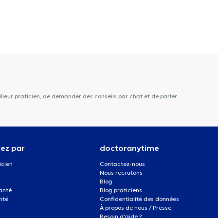
lleur praticien, de demander des conseils par chat et de parler
ez par
doctoranytime
icien
Contactez-nous
Nous recrutons
Blog
santé
Blog praticiens
nté
Confidentialité des données
À propos de nous / Presse
Besoin d'aide ?